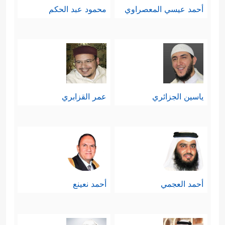
أحمد عيسي المعصراوي
محمود عبد الحكم
ياسين الجزائري
عمر القزابري
أحمد العجمي
أحمد نعينع