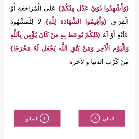
{وَأَشْهِدُوا ذَوَيْ عَدْل مِنْكُمْ}
عَلَى الْمُرَاجَعَة أَوْ
الْفِرَاق
{وَأَقِيمُوا الشَّهَادَة لِلَّهِ}
لَا لِلْمَشْهُودِ
عَلَيْهِ أَوْ لَهُ
{ذَلِكُمْ يُوعَظ بِهِ مَنْ كَانَ يُؤْمِن بِاَللَّهِ
وَالْيَوْم الْآخِر وَمَنْ يَتَّقِ اللَّه يَجْعَل لَهُ مَخْرَجًا}
مِنْ كَرْب الدنيا والآخرة
التالي
السابق
1
3