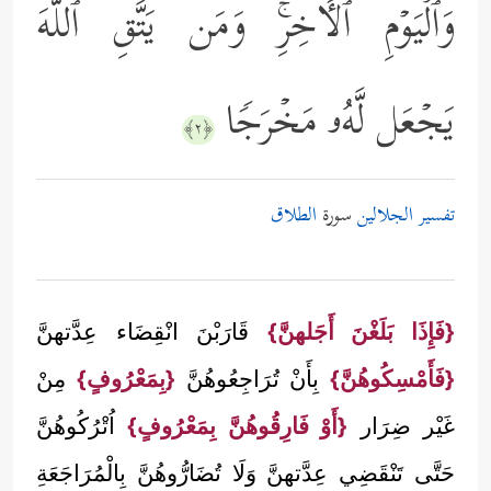
وَٱلۡیَوۡمِ ٱلۡـَٔاخِرِۚ وَمَن یَتَّقِ ٱللَّهَ
یَجۡعَل لَّهُۥ مَخۡرَجࣰا
﴿٢﴾
تفسير الجلالين
سورة
الطلاق
{فَإِذَا بَلَغْنَ أَجَلهنَّ}
قَارَبْنَ انْقِضَاء عِدَّتهنَّ
{فَأَمْسِكُوهُنَّ}
بِأَنْ تُرَاجِعُوهُنَّ
{بِمَعْرُوفٍ}
مِنْ
غَيْر ضِرَار
{أَوْ فَارِقُوهُنَّ بِمَعْرُوفٍ}
اُتْرُكُوهُنَّ
حَتَّى تَنْقَضِي عِدَّتهنَّ وَلَا تُضَارُّوهُنَّ بِالْمُرَاجَعَةِ