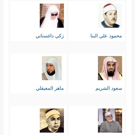
محمود علي البنا
زكي داغستاني
سعود الشريم
ماهر المعيقلي