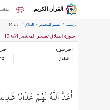
القرآن الكريم
التفاسي
الرئيسية
تفسير المختصر
الطلاق
الآية 10
سورة الطلاق تفسير المختصر الآية 10
اختر سورة
اختر 
أَعَدَّ ٱللَّهُ لَهُمۡ عَذَابࣰا شَدِیدࣰاۖ ف