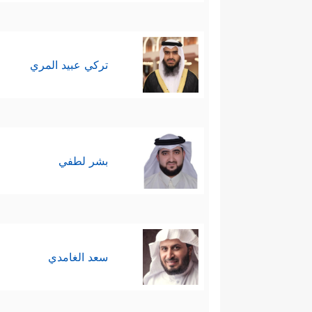
تركي عبيد المري
بشر لطفي
سعد الغامدي