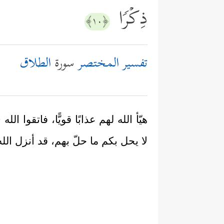
ذِكۡرࣰا
﴿١٠﴾
تفسير المختصر
سورة
الطلاق
هيّأ الله لهم عذابًا قويًّا، فاتقوا ا
لا يحل بكم ما حلّ بهم، قد أنزل ال