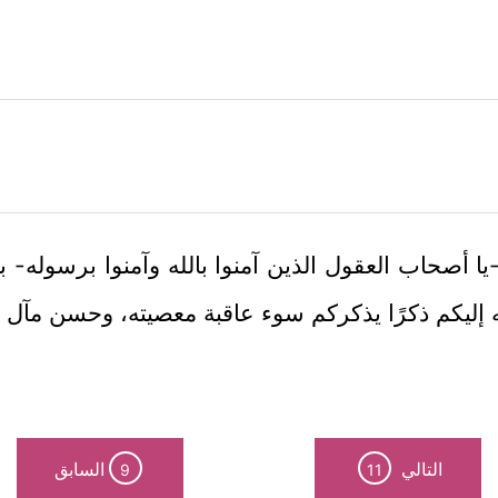
لله -يا أصحاب العقول الذين آمنوا بالله وآمنوا برسوله- 
له إليكم ذكرًا يذكركم سوء عاقبة معصيته، وحسن مآل 
التالي
السابق
9
11