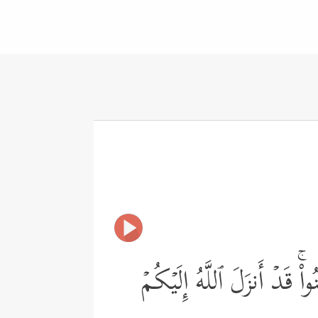
اْۚ قَدۡ أَنزَلَ ٱللَّهُ إِلَیۡكُمۡ