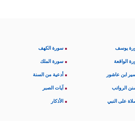
رة يوسف
سورة الكهف
ة الواقعة
سورة الملك
ير ابن عاشور
أدعية من السنة
نن الرواتب
آيات الصبر
لاة على النبي
الأذكار