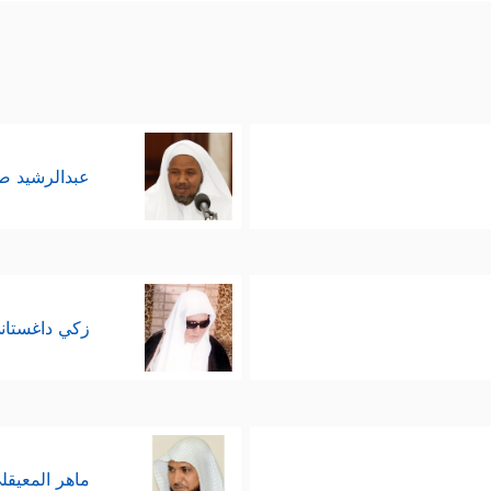
عبدالرشيد 
زكي داغستان
ماهر المعيقل