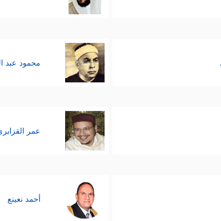
محمود عبد ا
عمر القزابري
أحمد نعينع