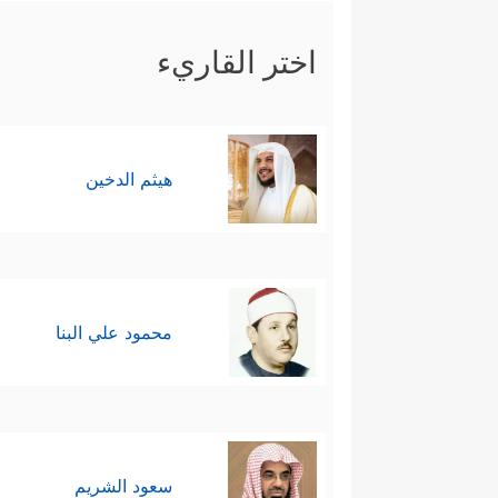
اختر القاريء
هيثم الدخين
محمود علي البنا
سعود الشريم