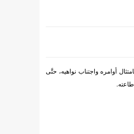
بامتثال أوامره واجتناب نواهيه، حتَّى
طاعته.