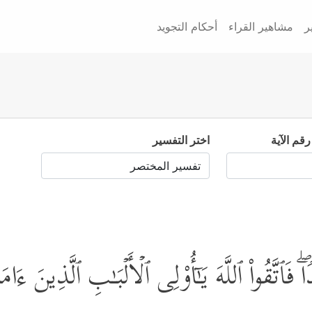
ر
مشاهير القراء
أحكام التجويد
رقم الآية
اختر التفسير
َٱتَّقُواْ ٱللَّهَ یَـٰۤأُوْلِی ٱلۡأَلۡبَـٰبِ ٱلَّذِینَ ءَامَنُو