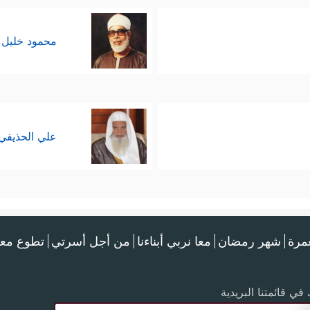
محمود خليل 
علي الحذيفي
عمرة
شهر رمضان
معا نربي أبناءنا
من أجل أسرتي
تطوع معن
في قائمتنا البريدية