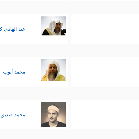
عبد الهادي ك
محمد أيوب
محمد صديق 