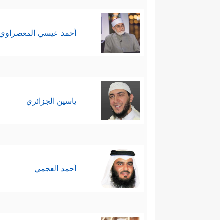
أحمد عيسي المعصراوي
ياسين الجزائري
أحمد العجمي