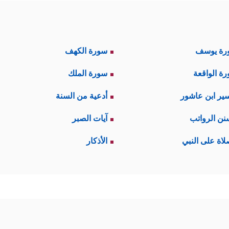
رة يوسف
سورة الكهف
ة الواقعة
سورة الملك
ير ابن عاشور
أدعية من السنة
نن الرواتب
آيات الصبر
لاة على النبي
الأذكار