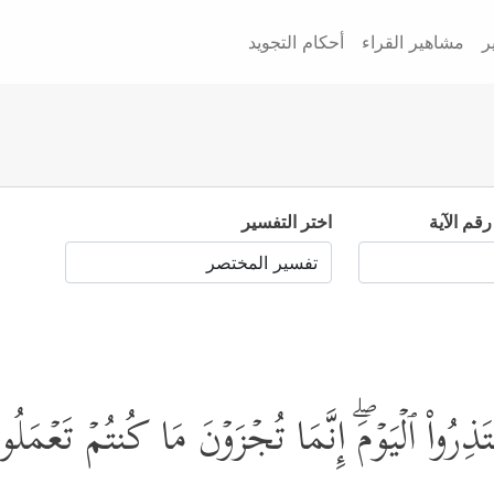
ر
مشاهير القراء
أحكام التجويد
رقم الآية
اختر التفسير
عۡتَذِرُواْ ٱلۡیَوۡمَۖ إِنَّمَا تُجۡزَوۡنَ مَا كُنتُمۡ تَعۡمَل