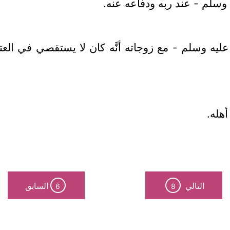
 وسلم - عند ربه ودفاعه عنه.
يه وسلم - مع زوجاته أنَّه كان لا يستقصي في ال
هله.
التالي
السابق
6
8