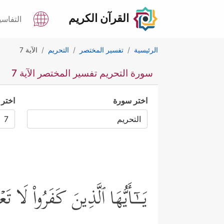
القرآن الكريم
التفاسي
الرئيسية
تفسير المختصر
التحريم
الآية 7
سورة التحريم تفسير المختصر الآية 7
اختر سورة
اختر 
یَــٰۤـأَیُّهَا ٱلَّذِینَ كَفَرُواْ لَا تَ