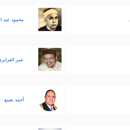
محمود عبد ا
عمر القزابري
أحمد نعينع