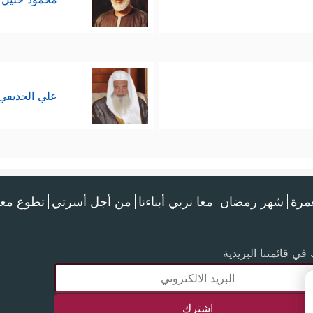
علي الحذيفي
عمرة
شهر رمضان
معا نربي أبناءنا
من أجل أسرتي
تطوع معن
في قائمتنا البريدية