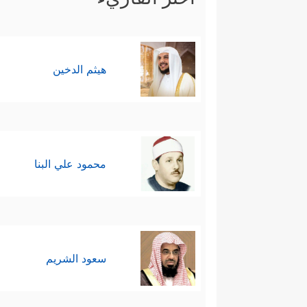
هيثم الدخين
محمود علي البنا
سعود الشريم