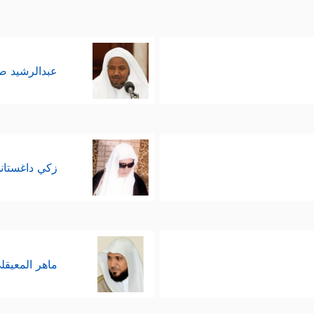
عبدالرشيد 
زكي داغستان
ماهر المعيقل