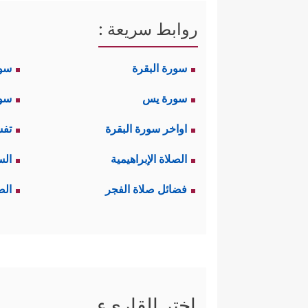
روابط سريعة :
سورة البقرة
سو
سورة يس
سور
اواخر سورة البقرة
تفس
الصلاة الإبراهيمية
الس
فضائل صلاة الفجر
الص
اختر القاريء