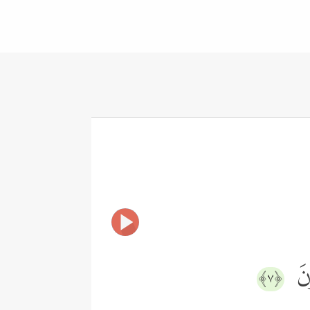
ُونَ
﴿٧﴾