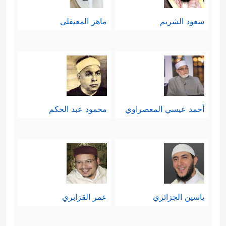
سعود الشريم
ماهر المعيقلي
أحمد عيسي المعصراوي
محمود عبد الحكم
ياسين الجزائري
عمر القزابري