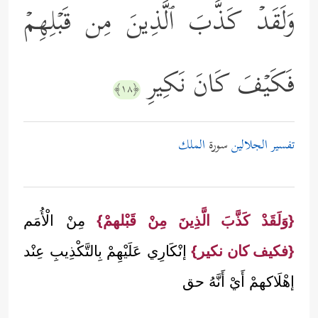
وَلَقَدۡ كَذَّبَ ٱلَّذِینَ مِن قَبۡلِهِمۡ
فَكَیۡفَ كَانَ نَكِیرِ
﴿١٨﴾
تفسير الجلالين
سورة
الملك
{وَلَقَدْ كَذَّبَ الَّذِينَ مِنْ قَبْلهمْ}
مِنْ الْأُمَم
{فكيف كان نكير}
إنْكَارِي عَلَيْهِمْ بِالتَّكْذِيبِ عِنْد
إهْلَاكهمْ أَيْ أَنَّهُ حق