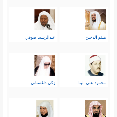
هيثم الدخين
عبدالرشيد صوفي
محمود علي البنا
زكي داغستاني