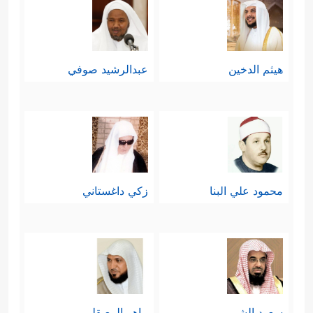
هيثم الدخين
عبدالرشيد صوفي
محمود علي البنا
زكي داغستاني
سعود الشريم
ماهر المعيقلي