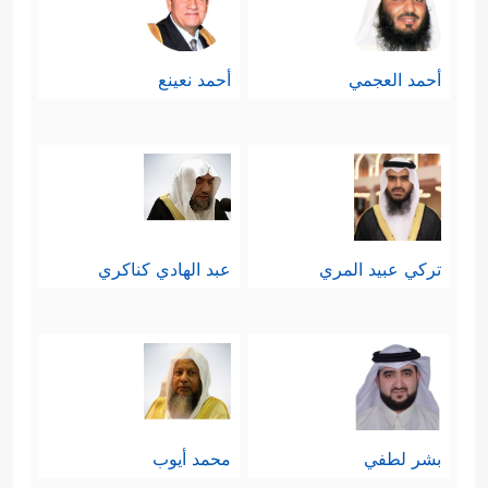
أحمد العجمي
أحمد نعينع
تركي عبيد المري
عبد الهادي كناكري
بشر لطفي
محمد أيوب