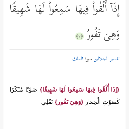
إِذَاۤ أُلۡقُواْ فِیهَا سَمِعُواْ لَهَا شَهِیقࣰا
وَهِیَ تَفُورُ
﴿٧﴾
تفسير الجلالين
سورة
الملك
{إذَا أُلْقُوا فِيهَا سَمِعُوا لَهَا شَهِيقًا}
صَوْتًا مُنْكَرًا
كَصَوْتِ الْحِمَار
{وَهِيَ تَفُور}
تَغْلِي