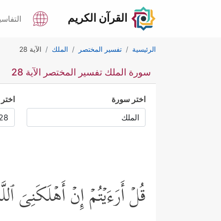
القرآن الكريم
التفاسي
الرئيسية
تفسير المختصر
الملك
الآية 28
سورة الملك تفسير المختصر الآية 28
اختر سورة
اختر 
قُلۡ أَرَءَیۡتُمۡ إِنۡ أَهۡلَكَنِیَ ٱ