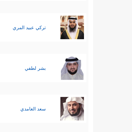
تركي عبيد المري
بشر لطفي
سعد الغامدي