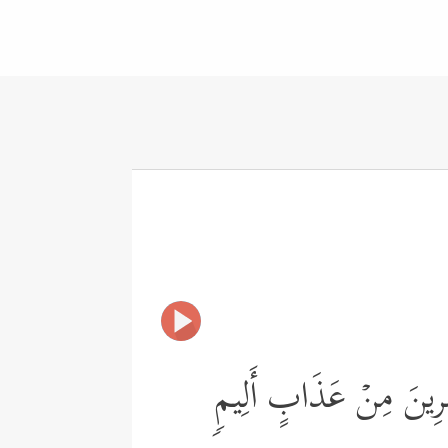
ٰفِرِینَ مِنۡ عَذَابٍ أَلِیمࣲ