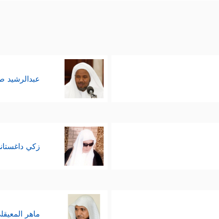
عبدالرشيد 
زكي داغستان
ماهر المعيقل