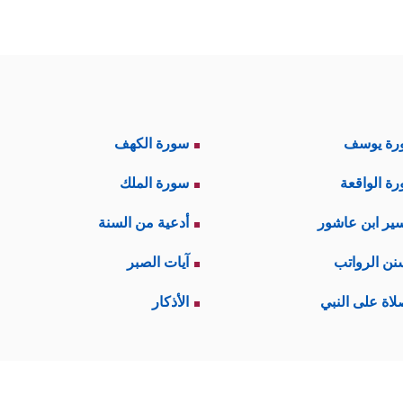
رة يوسف
سورة الكهف
ة الواقعة
سورة الملك
ير ابن عاشور
أدعية من السنة
نن الرواتب
آيات الصبر
لاة على النبي
الأذكار