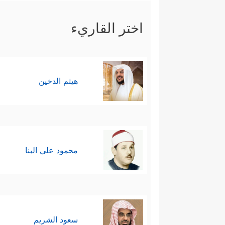
اختر القاريء
هيثم الدخين
محمود علي البنا
سعود الشريم