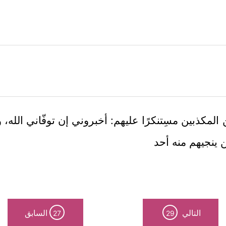
المكذبين مسِتنكرًا عليهم: أخبروني إن توفّاني الله،
 ينجيهم منه أحد
التالي
السابق
27
29