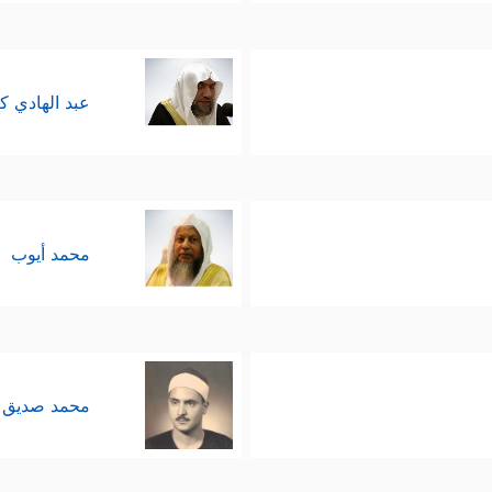
عبد الهادي ك
محمد أيوب
محمد صديق 