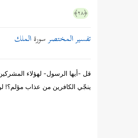
﴿٢٨﴾
تفسير المختصر
سورة
الملك
قل -أيها الرسول- لهؤلاء المشركين 
ينجّي الكافرين من عذاب مؤلم؟! لن