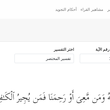
ر
مشاهير القراء
أحكام التجويد
رقم الآية
اختر التفسير
للَّهُ وَمَن مَّعِیَ أَوۡ رَحِمَنَا فَمَن یُجِیرُ ٱلۡكَـ