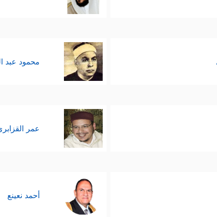
محمود عبد ا
عمر القزابري
أحمد نعينع