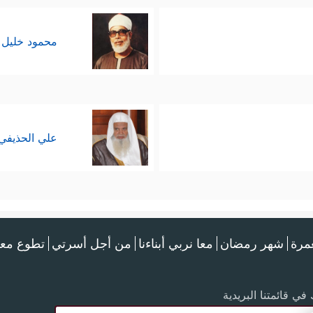
محمود خليل 
علي الحذيفي
عمرة
شهر رمضان
معا نربي أبناءنا
من أجل أسرتي
تطوع معن
في قائمتنا البريدية