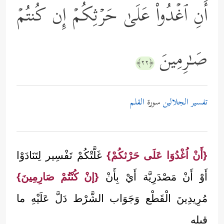
أَنِ ٱغۡدُواْ عَلَىٰ حَرۡثِكُمۡ إِن كُنتُمۡ
صَـٰرِمِینَ
﴿٢٢﴾
تفسير الجلالين
سورة
القلم
{أَنْ اُغْدُوَا عَلَى حَرْثكُمْ}
غَلَّتْكُمْ تَفْسِير لِتَنَادَوْا
أَوْ أَنْ مَصْدَرِيَّة أَيْ بِأَنْ
{إنْ كُنْتُمْ صَارِمِينَ}
مُرِيدِينَ الْقَطْع وَجَوَاب الشَّرْط دَلَّ عَلَيْهِ ما
قبله