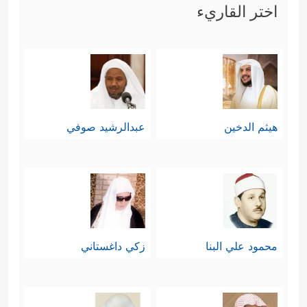
اختر القاريء
هيثم الدخين
عبدالرشيد صوفي
محمود علي البنا
زكي داغستاني