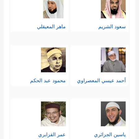
سعود الشريم
ماهر المعيقلي
أحمد عيسي المعصراوي
محمود عبد الحكم
ياسين الجزائري
عمر القزابري