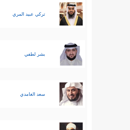
تركي عبيد المري
بشر لطفي
سعد الغامدي