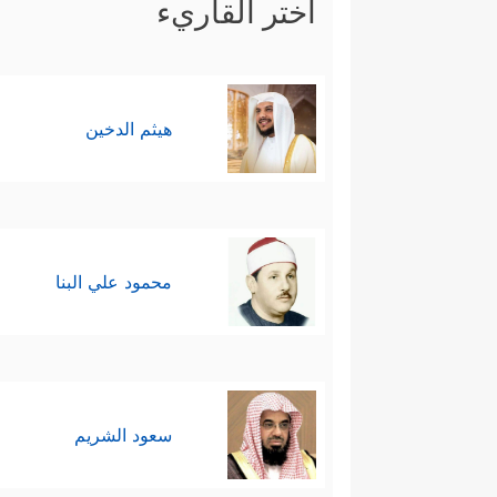
اختر القاريء
هيثم الدخين
محمود علي البنا
سعود الشريم