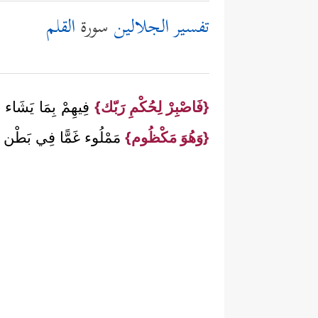
تفسير الجلالين
سورة
القلم
{فَاصْبِرْ لِحُكْمِ رَبّك}
فِيهِمْ بِمَا يَشَاء
{وَهُوَ مَكْظُوم}
مَمْلُوء غَمًّا فِي بَطْن