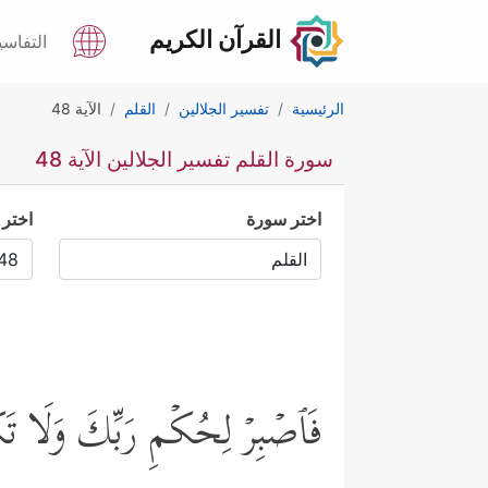
القرآن الكريم
التفاسي
الرئيسية
تفسير الجلالين
القلم
الآية 48
سورة القلم تفسير الجلالين الآية 48
اختر سورة
اختر 
فَٱصۡبِرۡ لِحُكۡمِ رَبِّكَ وَلَ