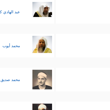
عبد الهادي ك
محمد أيوب
محمد صديق 