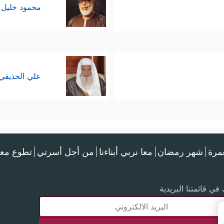
محمود خليل 
علي الحذيفي
عمرة
شهر رمضان
معا نربي أبناءنا
من أجل أسرتي
تطوع معن
في قائمتنا البريدية