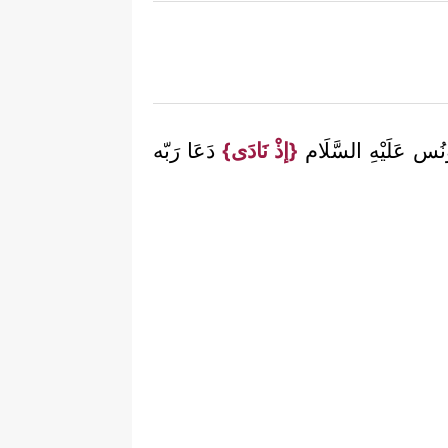
نُس عَلَيْهِ السَّلَام
{إذْ نَادَى}
دَعَا رَبّه