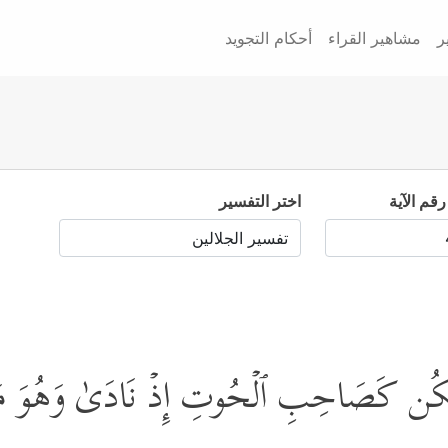
ر
مشاهير القراء
أحكام التجويد
رقم الآية
اختر التفسير
ا تَكُن كَصَاحِبِ ٱلۡحُوتِ إِذۡ نَادَىٰ وَهُوَ 