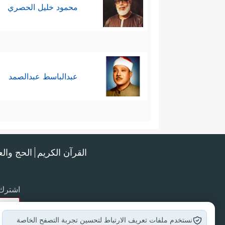
محمود خليل الحصري
عبدالباسط عبدالصمد
القرآن الكريم
الحج وال
اشترك 
نستخدم ملفات تعريف الارتباط لتحسين تجربة التصفح الخاصة