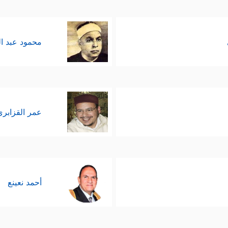
محمود عبد ا
عمر القزابري
أحمد نعينع