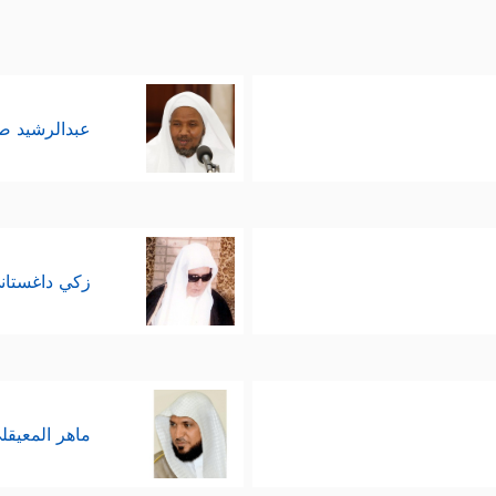
عبدالرشيد 
زكي داغستان
ماهر المعيقل