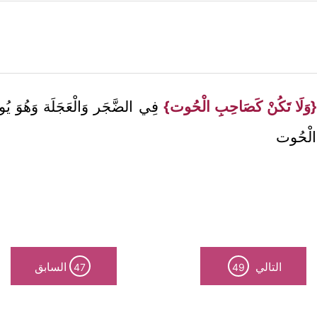
{وَلَا تَكُنْ كَصَاحِبِ الْحُوت}
فِي الضَّجَر وَالْعَجَلَة وَهُوَ يُو
 الْحُوت
التالي
السابق
47
49