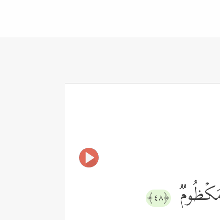
مَكۡظُومࣱ
﴿٤٨﴾