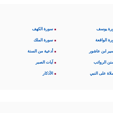
رة يوسف
سورة الكهف
ة الواقعة
سورة الملك
ير ابن عاشور
أدعية من السنة
نن الرواتب
آيات الصبر
لاة على النبي
الأذكار