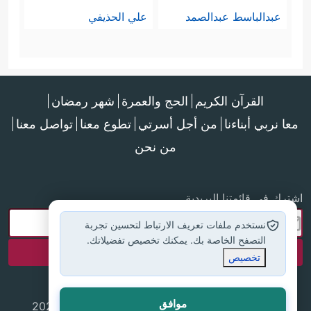
عبدالباسط عبدالصمد
علي الحذيفي
القرآن الكريم
الحج والعمرة
شهر رمضان
معا نربي أبناءنا
من أجل أسرتي
تطوع معنا
تواصل معنا
من نحن
اشترك في قائمتنا البريدية
نستخدم ملفات تعريف الارتباط لتحسين تجربة
التصفح الخاصة بك. يمكنك تخصيص تفضيلاتك.
تخصيص
موافق
جميع الحقوق محفوظة لموقع إسلام أون لاين © 2025