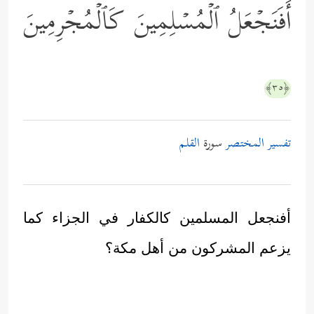
أَفَنَجۡعَلُ ٱلۡمُسۡلِمِینَ كَٱلۡمُجۡرِمِینَ
﴿٣٥﴾
تفسير المختصر
سورة
القلم
أفنجعل المسلمين كالكفار في الجزاء كما
يزعم المشركون من أهل مكة؟