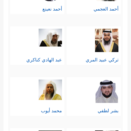
أحمد العجمي
أحمد نعينع
تركي عبيد المري
عبد الهادي كناكري
بشر لطفي
محمد أيوب