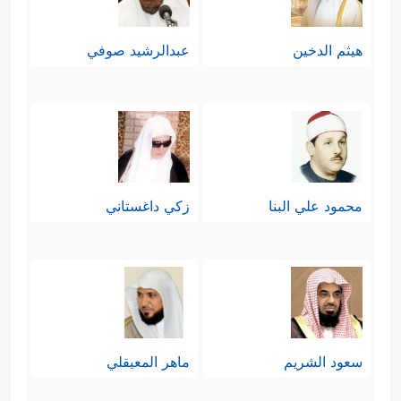
هيثم الدخين
عبدالرشيد صوفي
محمود علي البنا
زكي داغستاني
سعود الشريم
ماهر المعيقلي