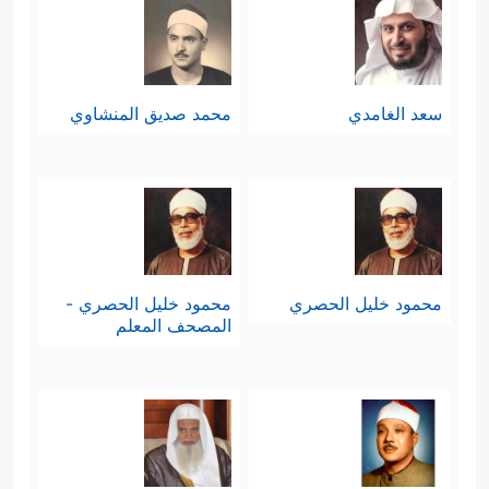
سعد الغامدي
محمد صديق المنشاوي
محمود خليل الحصري
محمود خليل الحصري -
المصحف المعلم