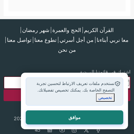
القرآن الكريم
الحج والعمرة
شهر رمضان
معا نربي أبناءنا
من أجل أسرتي
تطوع معنا
تواصل معنا
من نحن
اشترك في قائمتنا البريدية
نستخدم ملفات تعريف الارتباط لتحسين تجربة
التصفح الخاصة بك. يمكنك تخصيص تفضيلاتك.
تخصيص
موافق
جميع الحقوق محفوظة لموقع إسلام أون لاين © 2025