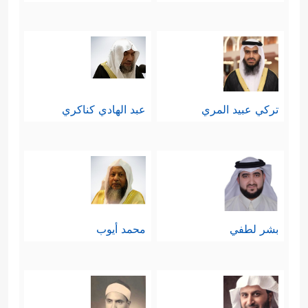
تركي عبيد المري
عبد الهادي كناكري
بشر لطفي
محمد أيوب