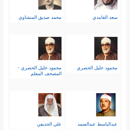
سعد الغامدي
محمد صديق المنشاوي
محمود خليل الحصري
محمود خليل الحصري -
المصحف المعلم
عبدالباسط عبدالصمد
علي الحذيفي