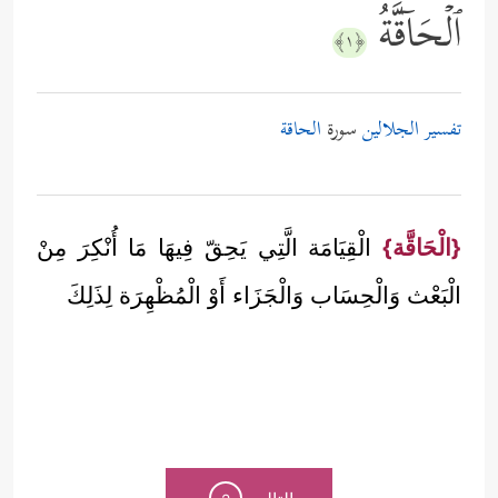
ٱلۡحَاۤقَّةُ
﴿١﴾
تفسير الجلالين
سورة
الحاقة
{الْحَاقَّة}
الْقِيَامَة الَّتِي يَحِقّ فِيهَا مَا أُنْكِرَ مِنْ
الْبَعْث وَالْحِسَاب وَالْجَزَاء أَوْ الْمُظْهِرَة لِذَلِكَ