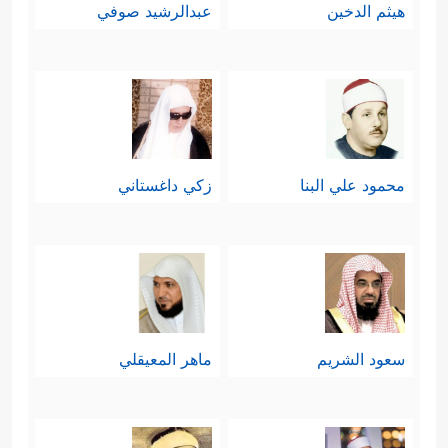
هيثم الدخين
عبدالرشيد صوفي
محمود علي البنا
زكي داغستاني
سعود الشريم
ماهر المعيقلي