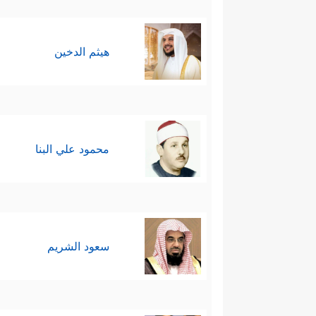
هيثم الدخين
محمود علي البنا
سعود الشريم