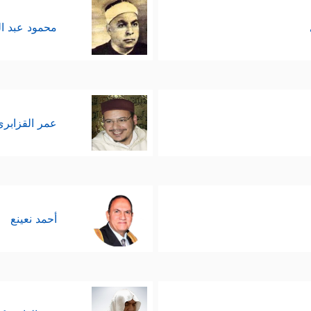
محمود عبد ا
عمر القزابري
أحمد نعينع