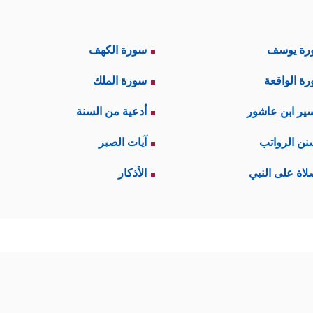
رة يوسف
سورة الكهف
ة الواقعة
سورة الملك
ير ابن عاشور
أدعية من السنة
نن الرواتب
آيات الصبر
لاة على النبي
الأذكار