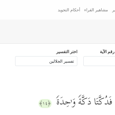
ر
مشاهير القراء
أحكام التجويد
رقم الآية
اختر التفسير
دُكَّتَا دَكَّةࣰ وَ ٰ⁠حِدَةࣰ
﴿١٤﴾