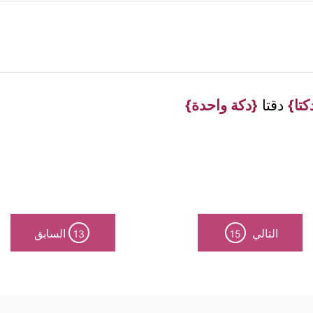
كتا}
دقتا
{دكة واحدة}
التالي
السابق
13
15