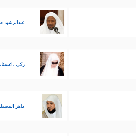
عبدالرشيد 
زكي داغستان
ماهر المعيقل