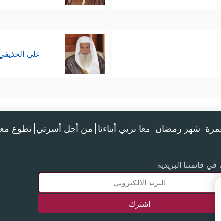
علي الحذيفي
عمرة
شهر رمضان
معا نربي أبناءنا
من أجل أسرتي
تطوع معن
في قائمتنا البريدية