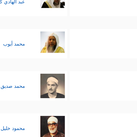
عبد الهادي ك
محمد أيوب
محمد صديق 
محمود خليل 