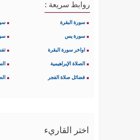
روابط سريعة :
سورة البقرة
سو
سورة يس
سور
اواخر سورة البقرة
تفس
الصلاة الإبراهيمية
الس
فضائل صلاة الفجر
الص
اختر القاريء