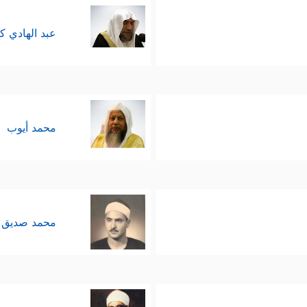
عبد الهادي ك
محمد أيوب
محمد صديق 