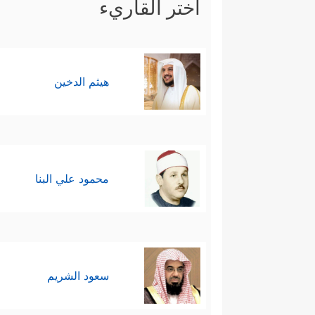
اختر القاريء
هيثم الدخين
محمود علي البنا
سعود الشريم