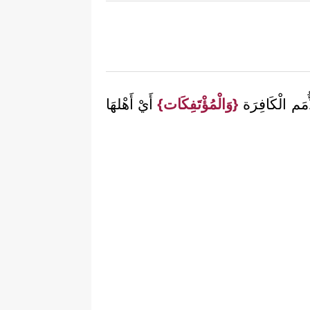
ُمَم الْكَافِرَة
{وَالْمُؤْتَفِكَات}
أَيْ أَهْلهَا