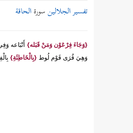
تفسير الجلالين
سورة
الحاقة
{وَجَاءَ فِرْعَوْن وَمَنْ قَبَله}
أَتْبَاعه وَفِي
وَهِيَ قُرَى قَوْم لُوط
{بِالْخَاطِئَةِ}
بِالْف