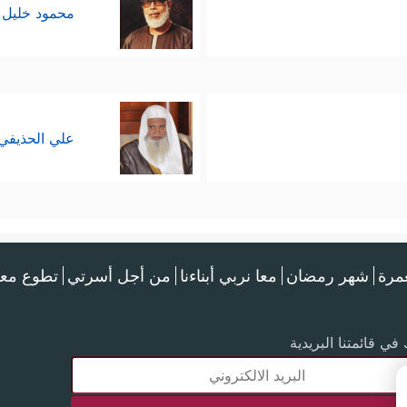
محمود خليل 
علي الحذيفي
عمرة
شهر رمضان
معا نربي أبناءنا
من أجل أسرتي
تطوع معن
في قائمتنا البريدية