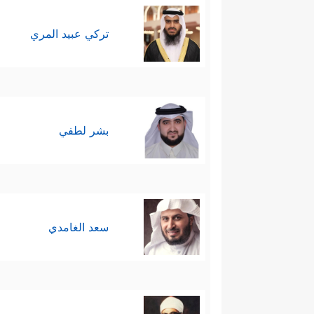
تركي عبيد المري
بشر لطفي
سعد الغامدي