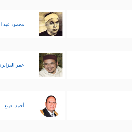
محمود عبد ا
عمر القزابري
أحمد نعينع