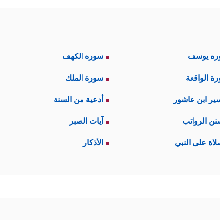
رة يوسف
سورة الكهف
ة الواقعة
سورة الملك
ير ابن عاشور
أدعية من السنة
نن الرواتب
آيات الصبر
لاة على النبي
الأذكار