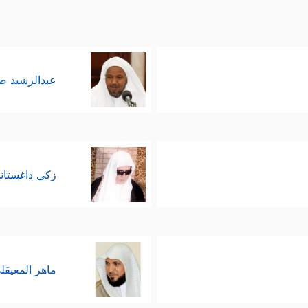
عبدالرشيد 
زكي داغستان
ماهر المعيقل