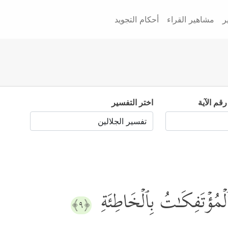
ر
مشاهير القراء
أحكام التجويد
رقم الآية
اختر التفسير
ٱلۡمُؤۡتَفِكَـٰتُ بِٱلۡخَاطِئَةِ
﴿٩﴾