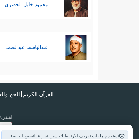
محمود خليل الحصري
عبدالباسط عبدالصمد
القرآن الكريم
الحج وال
اشترك 
نستخدم ملفات تعريف الارتباط لتحسين تجربة التصفح الخاصة