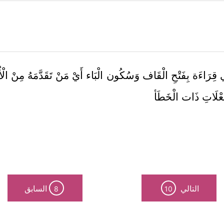
 قِرَاءَة بِفَتْحِ الْقَاف وَسُكُون الْبَاء أَيْ مَنْ تَقَدَّمَهُ مِنْ الْأ
ِعْلَاتِ ذَات الْخَطَأ
التالي
السابق
8
10