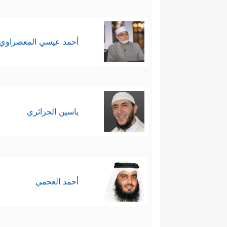
أحمد عيسي المعصراوي
ياسين الجزائري
أحمد العجمي