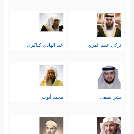
تركي عبيد المري
عبد الهادي كناكري
بشر لطفي
محمد أيوب