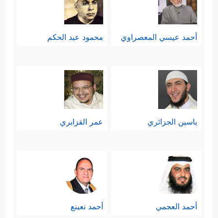
أحمد عيسي المعصراوي
محمود عبد الحكم
ياسين الجزائري
عمر القزابري
أحمد العجمي
أحمد نعينع