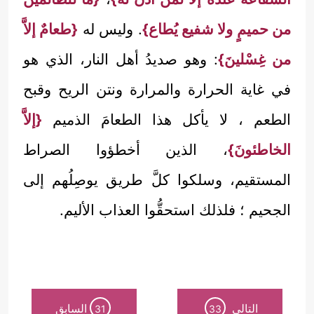
من حميمٍ ولا شفيع يُطاع}
. وليس له
{طعامٌ إلاَّ
من غِسْلينَ}
: وهو صديدُ أهل النار، الذي هو
في غاية الحرارة والمرارة ونتن الريح وقبح
الطعم ، لا يأكل هذا الطعامَ الذميم
{إلاَّ
الخاطئونَ}
، الذين أخطؤوا الصراط
المستقيم، وسلكوا كلَّ طريق يوصِلُهم إلى
الجحيم ؛ فلذلك استحقُّوا العذاب الأليم.
التالي
السابق
31
33