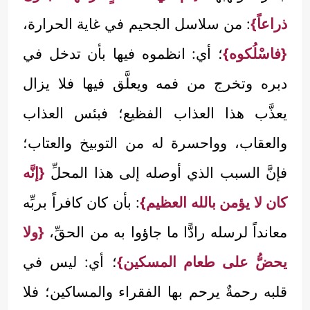
ذراعاً}
: من سلاسل الجحيم في غاية الحرارة،
{فاسْلُكوه}
؛ أي: انظموه فيها بأن تدخل في
دبره وتخرج من فمه ويعلَّق فيها فلا يزال
يعذَّب هذا العذاب الفظيع؛ فبئس العذاب
والعقاب، وواحسرة له من التوبيخ والعتاب؛
فإنَّ السبب الذي أوصله إلى هذا المحلِّ
{إنَّه
كان لا يؤمن بالله العظيم}
: بأن كان كافراً بربِّه
معانداً لرسله رادًّا ما جاؤوا به من الحقِّ،
{ولا
يحضُّ على طعام المسكين}
؛ أي: ليس في
قلبه رحمةٌ يرحم بها الفقراء والمساكين؛ فلا