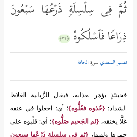
ثُمَّ فِی سِلۡسِلَةࣲ ذَرۡعُهَا سَبۡعُونَ
ذِرَاعࣰا فَٱسۡلُكُوهُ
﴿٣٢﴾
تفسير السعدي
سورة
الحاقة
فحينئذٍ يؤمَر بعذابه، فيقال للزَّبانية الغلاظ
الشداد:
{خُذوه فغُلُّوه}
؛ أي: اجعلوا في عنقه
غلًّا يخنقه،
{ثم الجَحيم صَلُّوه}
؛ أي: قلِّبوه على
جمرها ولهبها،
{ثم في سلسلةٍ ذَرْعُها سبعون