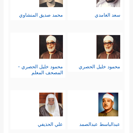
سعد الغامدي
محمد صديق المنشاوي
محمود خليل الحصري
محمود خليل الحصري -
المصحف المعلم
عبدالباسط عبدالصمد
علي الحذيفي