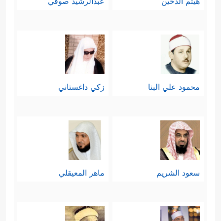
هيثم الدخين
عبدالرشيد صوفي
محمود علي البنا
زكي داغستاني
سعود الشريم
ماهر المعيقلي