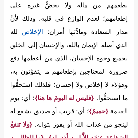
يطعمهم من ماله ولا يحضُّ غيره على
إطعامهم؛ لعدم الوازع في قلبه، وذلك لأنَّ
مدار السعادة ومادَّتها أمران:
الإخلاص
لله
الذي أصله الإيمان بالله، والإحسان إلى الخلق
بجميع وجوه الإحسان، الذي من أعظمها دفع
ضرورة المحتاجين بإطعامهم ما يتقوَّتون به،
وهؤلاء لا إخلاص ولا إحسان؛ فلذلك استحقُّوا
ما استحقُّوا.
{فليس له اليومَ ها هنا}
؛ أي: يوم
القيامة
{حميمٌ}
؛ أي: قريب أو صديق يشفع له
لينجو من عذاب الله أو يفوز بثوابه.
{ولا تنفعُ
الشفاعة عندَه إلاَّ لمن أذن له}
،
{ما للظالمين