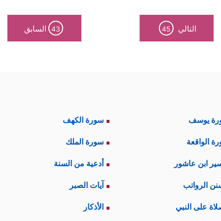
التالي
السابق
43
45
رة يوسف
سورة الكهف
ة الواقعة
سورة الملك
ير ابن عاشور
أدعية من السنة
نن الرواتب
آيات الصبر
لاة على النبي
الأذكار