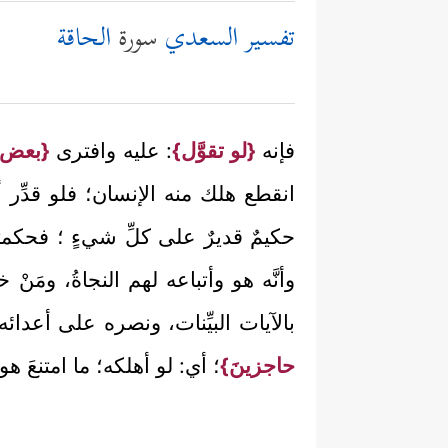
تفسير السعدي
سورة
الحاقة
فإنه
{لو تقوَّل}
: عليه وافترى
{بعض ا
انقطع هلك منه الإنسان؛ فلو قدِّر أنّ
حكيمٌ قديرٌ على كلِّ شيءٍ ؛ فحكمته 
وأنَّه هو وأتباعه لهم النجاةُ، ومَن
بالآيات البيِّنات، ونصره على أعدائ
حاجزينَ}
؛ أي: لو أهلكه؛ ما امتنعَ هو