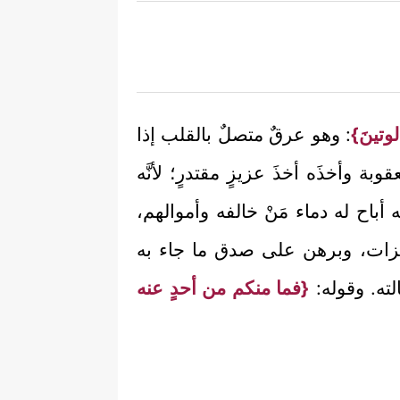
وتينَ}
: وهو عرقٌ متصلٌ بالقلب إذا
بة وأخذَه أخذَ عزيزٍ مقتدرٍ؛ لأنَّه
 أباح له دماء مَنْ خالفه وأموالهم،
بالمعجزات، وبرهن على صدق ما جاء به
لته. وقوله:
{فما منكم من أحدٍ عنه