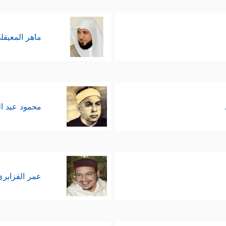
ماهر المعيقل
محمود عبد ا
عمر القزابري