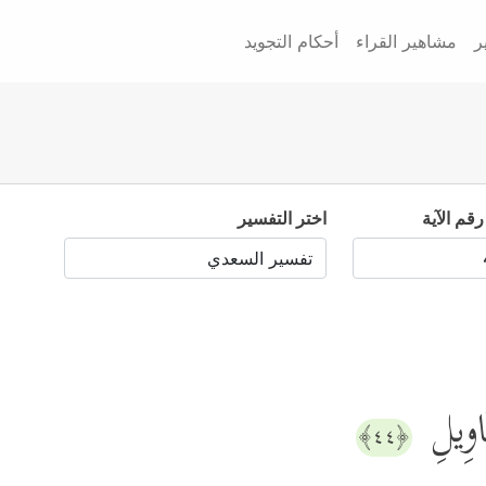
ر
مشاهير القراء
أحكام التجويد
رقم الآية
اختر التفسير
َاوِیلِ
﴿٤٤﴾