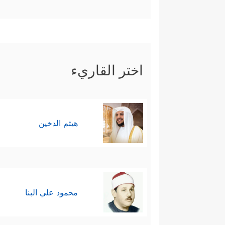
اختر القاريء
هيثم الدخين
محمود علي البنا