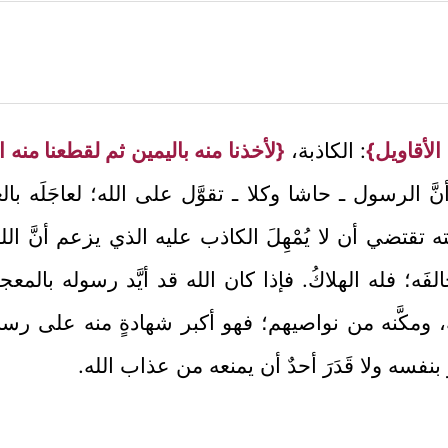
لأقاويل}
: الكاذبة،
{لأخذنا منه باليمين ثم لقطعنا منه ال
َ الرسول ـ حاشا وكلا ـ تقوَّل على الله؛ لعاجَلَه بالعقو
تقتضي أن لا يُمْهِلَ الكاذب عليه الذي يزعم أنَّ الله
ْ خالفَه؛ فله الهلاكُ. فإذا كان الله قد أيَّد رسوله 
ه، ومكَّنه من نواصيهم؛ فهو أكبر شهادةٍ منه على رسا
 بنفسه ولا قَدَرَ أحدٌ أن يمنعه من عذاب الله.