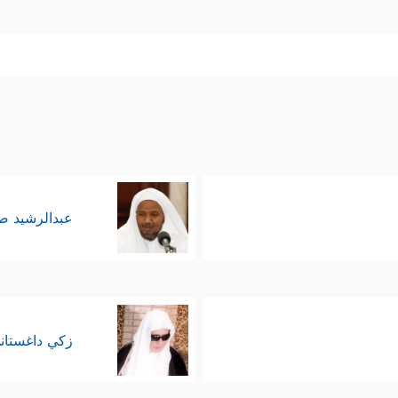
عبدالرشيد 
زكي داغستان