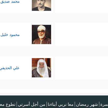
محمد صديق 
محمود خليل 
علي الحذيفي
عمرة
شهر رمضان
معا نربي أبناءنا
من أجل أسرتي
تطوع معن