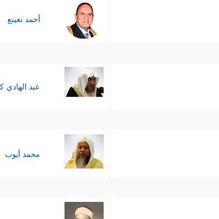
أحمد نعينع
عبد الهادي ك
محمد أيوب