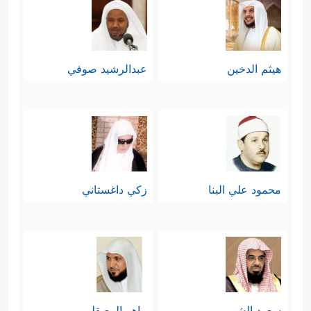
هيثم الدخين
عبدالرشيد صوفي
محمود علي البنا
زكي داغستاني
سعود الشريم
ماهر المعيقلي