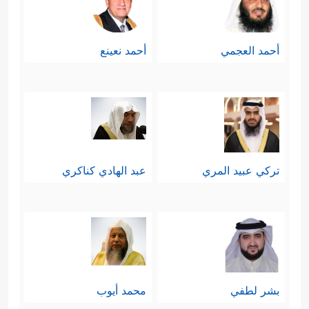
أحمد العجمي
أحمد نعينع
تركي عبيد المري
عبد الهادي كناكري
بشر لطفي
محمد أيوب