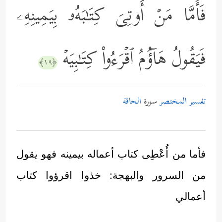
فَأَمَّا مَنۡ أُوتِیَ كِتَـٰبَهُۥ بِیَمِینِهِۦ
فَیَقُولُ هَاۤؤُمُ ٱقۡرَءُواْ كِتَـٰبِیَهۡ
﴿١٩﴾
تفسير المختصر
سورة
الحاقة
فأما من أُعْطِى كتاب أعماله بيمينه فهو يقول
من السرور والبهجة: خذوا اقرؤوا كتاب
أعمالي