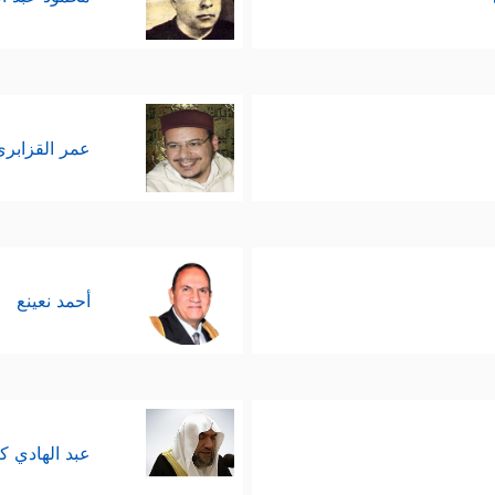
عمر القزابري
أحمد نعينع
عبد الهادي ك