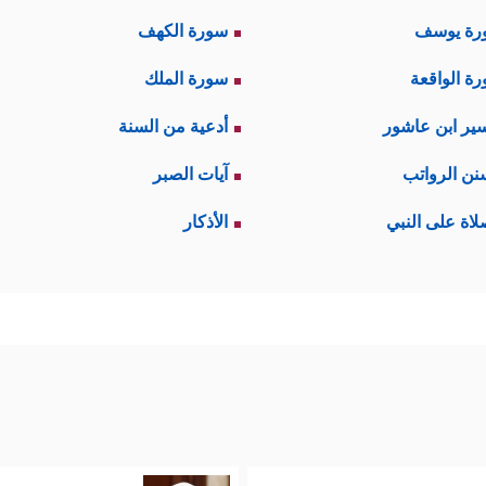
رة يوسف
سورة الكهف
ة الواقعة
سورة الملك
ير ابن عاشور
أدعية من السنة
نن الرواتب
آيات الصبر
لاة على النبي
الأذكار