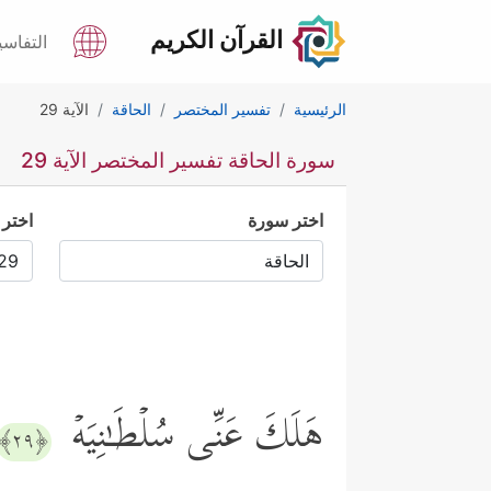
القرآن الكريم
التفاسي
الرئيسية
تفسير المختصر
الحاقة
الآية 29
سورة الحاقة تفسير المختصر الآية 29
اختر سورة
اختر 
هَلَكَ عَنِّی سُلۡطَـٰنِیَهۡ
﴿٢٩﴾