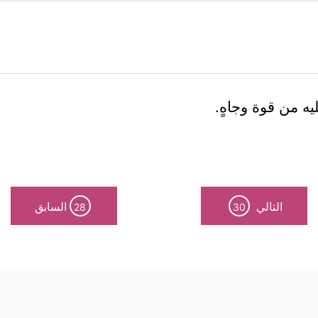
ه من قوة وجاهٍ.
التالي
السابق
28
30