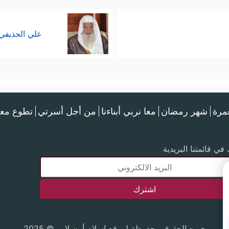
علي الحذيفي
عمرة
شهر رمضان
معا نربي أبناءنا
من أجل أسرتي
تطوع معن
في قائمتنا البريدية
جميع الحقوق محفوظة لموقع إسلام أون لاين © 2025