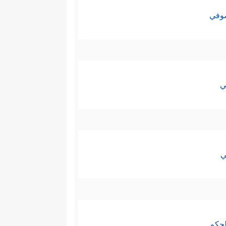
صوفي
ي
ي
لحكم