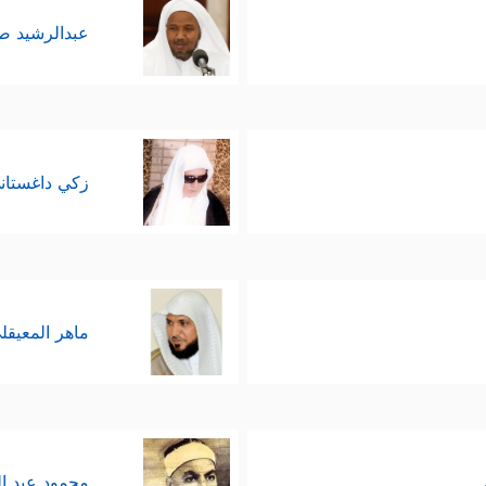
عبدالرشيد 
زكي داغستان
ماهر المعيقل
محمود عبد ا