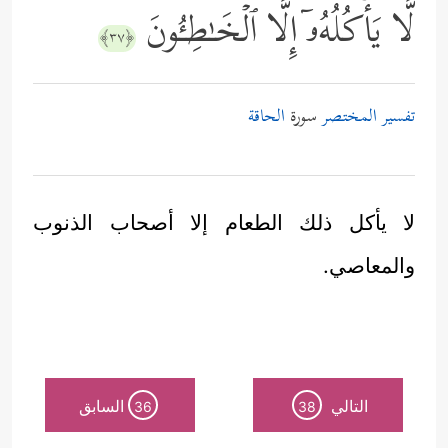
لَّا یَأۡكُلُهُۥۤ إِلَّا ٱلۡخَـٰطِـُٔونَ
﴿٣٧﴾
تفسير المختصر
سورة
الحاقة
لا يأكل ذلك الطعام إلا أصحاب الذنوب
والمعاصي.
التالي
السابق
36
38