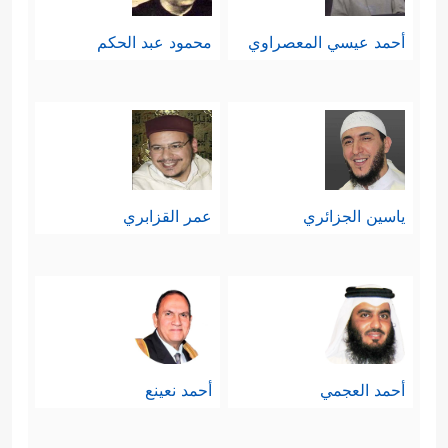
أحمد عيسي المعصراوي
محمود عبد الحكم
ياسين الجزائري
عمر القزابري
أحمد العجمي
أحمد نعينع