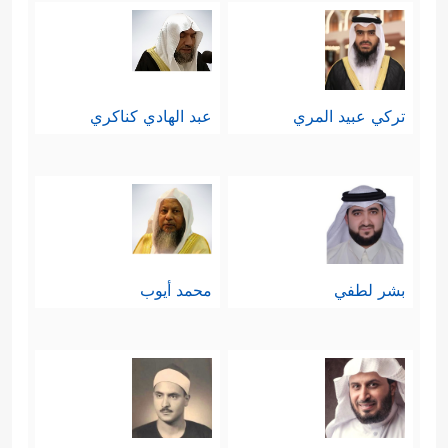
تركي عبيد المري
عبد الهادي كناكري
بشر لطفي
محمد أيوب