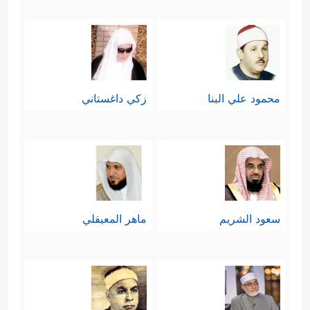
محمود علي البنا
زكي داغستاني
سعود الشريم
ماهر المعيقلي