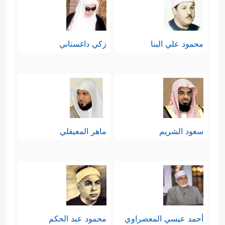
محمود علي البنا
زكي داغستاني
سعود الشريم
ماهر المعيقلي
أحمد عيسي المعصراوي
محمود عبد الحكم