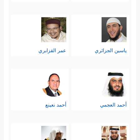
ياسين الجزائري
عمر القزابري
أحمد العجمي
أحمد نعينع