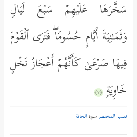
سَخَّرَهَا عَلَیۡهِمۡ سَبۡعَ لَیَالࣲ
وَثَمَـٰنِیَةَ أَیَّامٍ حُسُومࣰاۖ فَتَرَى ٱلۡقَوۡمَ
فِیهَا صَرۡعَىٰ كَأَنَّهُمۡ أَعۡجَازُ نَخۡلٍ
خَاوِیَةࣲ
﴿٧﴾
تفسير المختصر
سورة
الحاقة