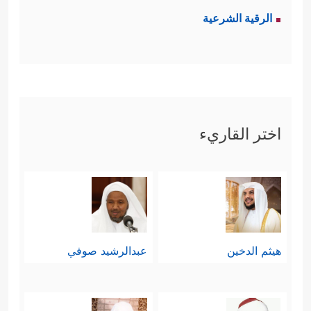
الرقية الشرعية
اختر القاريء
هيثم الدخين
عبدالرشيد صوفي