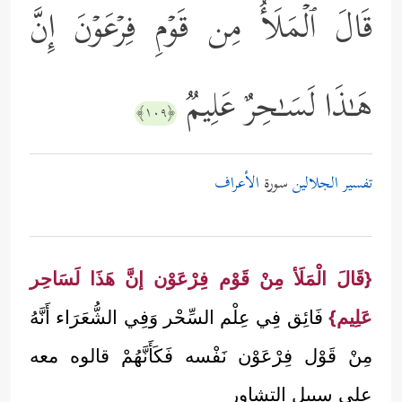
قَالَ ٱلۡمَلَأُ مِن قَوۡمِ فِرۡعَوۡنَ إِنَّ
هَـٰذَا لَسَـٰحِرٌ عَلِیمࣱ
﴿١٠٩﴾
تفسير الجلالين
سورة
الأعراف
{قَالَ الْمَلَأ مِنْ قَوْم فِرْعَوْن إنَّ هَذَا لَسَاحِر
عَلِيم}
فَائِق فِي عِلْم السِّحْر وَفِي الشُّعَرَاء أَنَّهُ
مِنْ قَوْل فِرْعَوْن نَفْسه فَكَأَنَّهُمْ قالوه معه
على سبيل التشاور