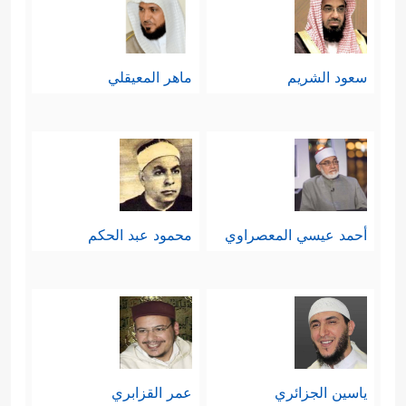
سعود الشريم
ماهر المعيقلي
أحمد عيسي المعصراوي
محمود عبد الحكم
ياسين الجزائري
عمر القزابري