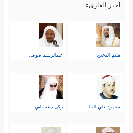
اختر القاريء
هيثم الدخين
عبدالرشيد صوفي
محمود علي البنا
زكي داغستاني