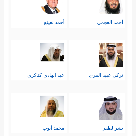
أحمد العجمي
أحمد نعينع
تركي عبيد المري
عبد الهادي كناكري
بشر لطفي
محمد أيوب