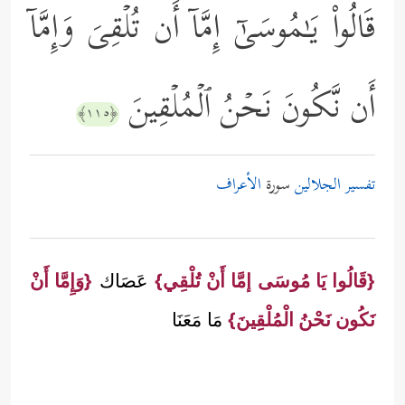
قَالُواْ یَـٰمُوسَىٰۤ إِمَّاۤ أَن تُلۡقِیَ وَإِمَّاۤ
أَن نَّكُونَ نَحۡنُ ٱلۡمُلۡقِینَ
﴿١١٥﴾
تفسير الجلالين
سورة
الأعراف
{قَالُوا يَا مُوسَى إمَّا أَنْ تُلْقِي}
عَصَاك
{وَإِمَّا أَنْ
نَكُون نَحْنُ الْمُلْقِينَ}
مَا مَعَنَا