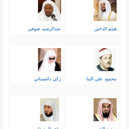
هيثم الدخين
عبدالرشيد صوفي
محمود علي البنا
زكي داغستاني
سعود الشريم
ماهر المعيقلي