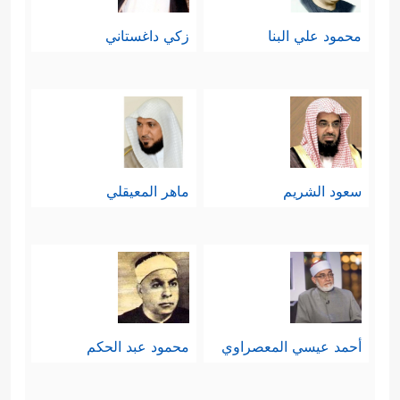
محمود علي البنا
زكي داغستاني
سعود الشريم
ماهر المعيقلي
أحمد عيسي المعصراوي
محمود عبد الحكم