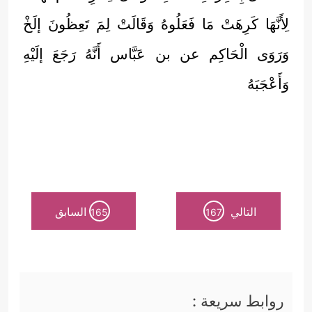
لِأَنَّهَا كَرِهَتْ مَا فَعَلُوهُ وَقَالَتْ لِمَ تَعِظُونَ إلَخْ
وَرَوَى الْحَاكِم عن بن عَبَّاس أَنَّهُ رَجَعَ إلَيْهِ
وَأَعْجَبَهُ
التالي
السابق
165
167
روابط سريعة :