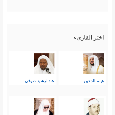
اختر القاريء
هيثم الدخين
عبدالرشيد صوفي