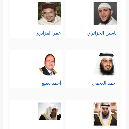
ياسين الجزائري
عمر القزابري
أحمد العجمي
أحمد نعينع