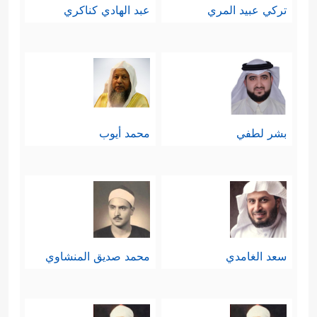
تركي عبيد المري
عبد الهادي كناكري
بشر لطفي
محمد أيوب
سعد الغامدي
محمد صديق المنشاوي