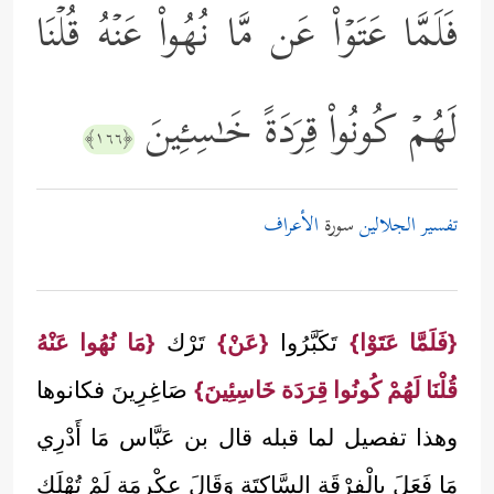
فَلَمَّا عَتَوۡاْ عَن مَّا نُهُواْ عَنۡهُ قُلۡنَا
لَهُمۡ كُونُواْ قِرَدَةً خَـٰسِـِٔینَ
﴿١٦٦﴾
تفسير الجلالين
سورة
الأعراف
{فَلَمَّا عَتَوْا}
تَكَبَّرُوا
{عَنْ}
تَرْك
{مَا نُهُوا عَنْهُ
قُلْنَا لَهُمْ كُونُوا قِرَدَة خَاسِئِينَ}
صَاغِرِينَ فكانوها
وهذا تفصيل لما قبله قال بن عَبَّاس مَا أَدْرِي
مَا فَعَلَ بِالْفِرْقَةِ السَّاكِتَة وَقَالَ عِكْرِمَة لَمْ تُهْلَك