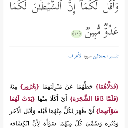
وَأَقُل لَّكُمَاۤ إِنَّ ٱلشَّیۡطَـٰنَ لَكُمَا
عَدُوࣱّ مُّبِینࣱ
﴿٢٢﴾
تفسير الجلالين
سورة
الأعراف
{فَدَلَّاهُمَا}
حَطَّهُمَا عَنْ مَنْزِلَتهمَا
{بِغُرُور}
مِنْهُ
{فَلَمَّا ذَاقَا الشَّجَرَة}
أَيْ أَكَلَا مِنْهَا
{بَدَتْ لَهُمَا
سَوْآتهمَا}
أَيْ ظَهَرَ لِكُلٍّ مِنْهُمَا قُبُله وَقُبُل الْآخَر
وَدُبُره وَسُمِّيَ كُلّ مِنْهُمَا سَوْأَة لِأَنَّ انْكِشَافه