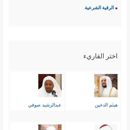
الرقية الشرعية
اختر القاريء
هيثم الدخين
عبدالرشيد صوفي