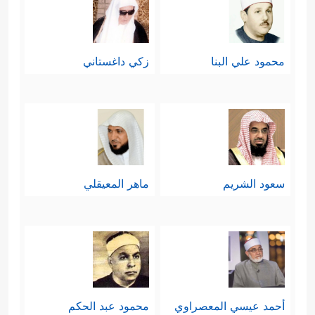
محمود علي البنا
زكي داغستاني
سعود الشريم
ماهر المعيقلي
أحمد عيسي المعصراوي
محمود عبد الحكم