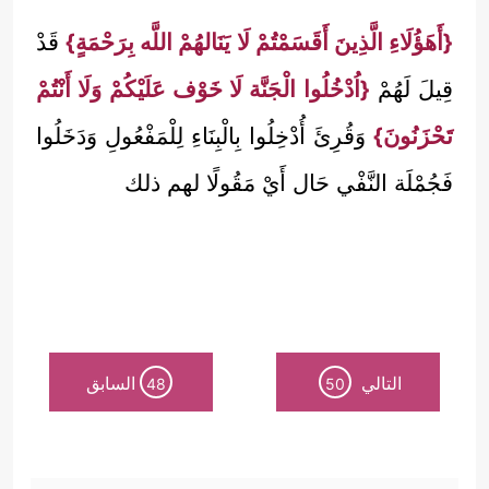
{أَهَؤُلَاءِ الَّذِينَ أَقَسَمْتُمْ لَا يَنَالهُمْ اللَّه بِرَحْمَةٍ}
قَدْ
قِيلَ لَهُمْ
{اُدْخُلُوا الْجَنَّة لَا خَوْف عَلَيْكُمْ وَلَا أَنْتُمْ
تَحْزَنُونَ}
وَقُرِئَ أُدْخِلُوا بِالْبِنَاءِ لِلْمَفْعُولِ وَدَخَلُوا
فَجُمْلَة النَّفْي حَال أَيْ مَقُولًا لهم ذلك
التالي
السابق
48
50