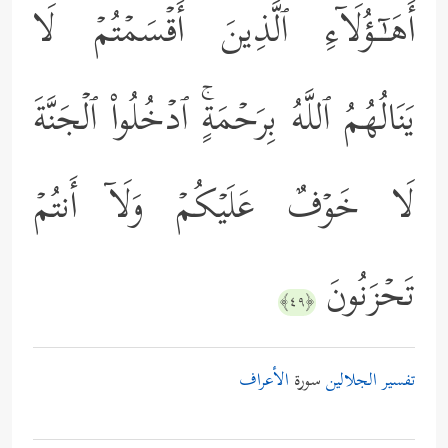
أَهَـٰۤـؤُلَاۤءِ ٱلَّذِینَ أَقۡسَمۡتُمۡ لَا
یَنَالُهُمُ ٱللَّهُ بِرَحۡمَةٍۚ ٱدۡخُلُواْ ٱلۡجَنَّةَ
لَا خَوۡفٌ عَلَیۡكُمۡ وَلَاۤ أَنتُمۡ
تَحۡزَنُونَ
﴿٤٩﴾
تفسير الجلالين
سورة
الأعراف