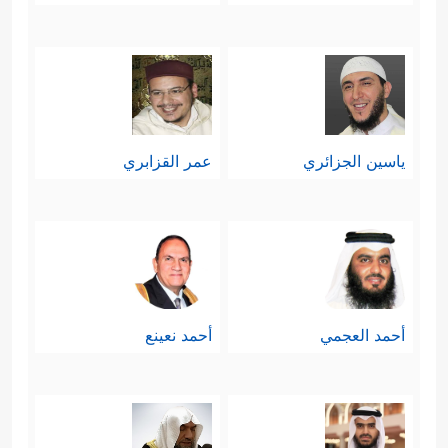
ياسين الجزائري
عمر القزابري
أحمد العجمي
أحمد نعينع