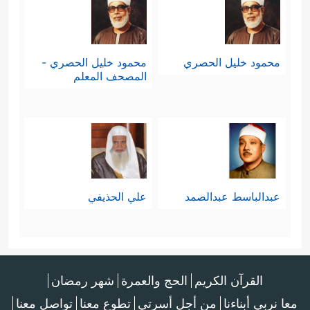
محمود خليل الحصري
محمود خليل الحصري -
المصحف المعلم
عبدالباسط عبدالصمد
علي الحذيفي
القرآن الكريم
الحج والعمرة
شهر رمضان
معا نربي أبناءنا
من أجل أسرتي
تطوع معنا
تواصل معنا