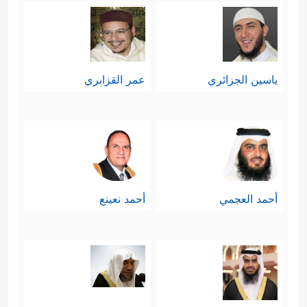
ياسين الجزائري
عمر القزابري
أحمد العجمي
أحمد نعينع