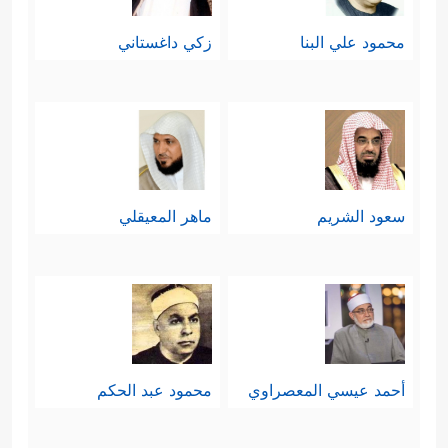
محمود علي البنا
زكي داغستاني
سعود الشريم
ماهر المعيقلي
أحمد عيسي المعصراوي
محمود عبد الحكم