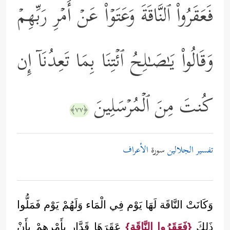
فَعَقَرُواْ ٱلنَّاقَةَ وَعَتَوۡاْ عَنۡ أَمۡرِ رَبِّهِمۡ
وَقَالُواْ یَـٰصَـٰلِحُ ٱئۡتِنَا بِمَا تَعِدُنَاۤ إِن
كُنتَ مِنَ ٱلۡمُرۡسَلِینَ
﴿٧٧﴾
تفسير الجلالين
سورة
الأعراف
وَكَانَتْ النَّاقَة لَهَا يَوْم فِي الْمَاء وَلَهُمْ يَوْم فَمَلُّوا
ذَلِكَ
{فَعَقَرُوا النَّاقَة}
عَقَرَهَا قَدَّار بِأَمْرِهِمْ بِأَنْ