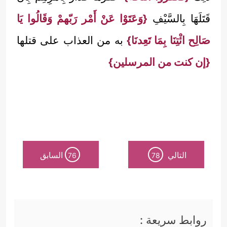
قَتَلَهَا بِالسَّيْفِ
{وَعَتَوْا عَنْ أَمْر رَبّهمْ وَقَالُوا يَا
صَالِح ائْتِنَا بِمَا تَعِدنَا}
به من العذاب على قتلها
{إن كنت من المرسلين}
التالي
السابق
76
78
روابط سريعة :