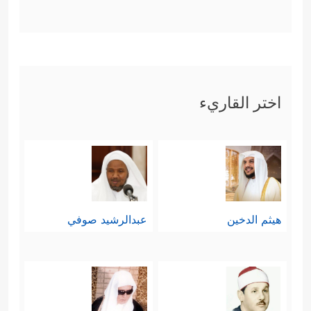
اختر القاريء
هيثم الدخين
عبدالرشيد صوفي