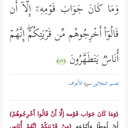
وَمَا كَانَ جَوَابَ قَوۡمِهِۦۤ إِلَّاۤ أَن
قَالُوۤاْ أَخۡرِجُوهُم مِّن قَرۡیَتِكُمۡۖ إِنَّهُمۡ
أُنَاسࣱ یَتَطَهَّرُونَ
﴿٨٢﴾
تفسير الجلالين
سورة
الأعراف
{وَمَا كَانَ جَوَاب قَوْمه إلَّا أَنْ قَالُوا أَخْرِجُوهُمْ}
أَيْ لُوطًا وَأَتْبَاعه
{مِنْ قَرْيَتكُمْ إنَّهُمْ أُنَاس