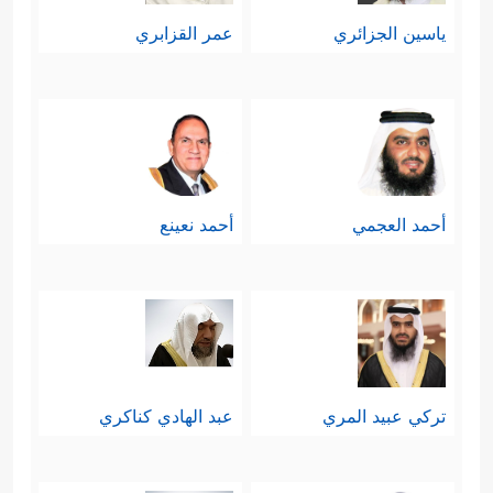
ياسين الجزائري
عمر القزابري
أحمد العجمي
أحمد نعينع
تركي عبيد المري
عبد الهادي كناكري