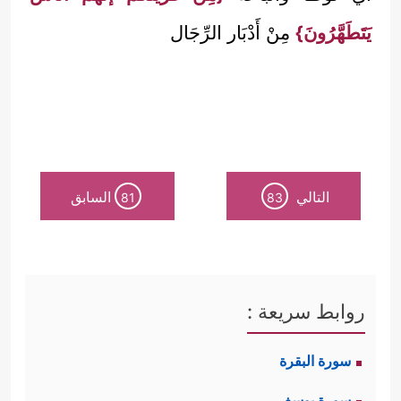
يَتَطَهَّرُونَ}
مِنْ أَدْبَار الرِّجَال
التالي
السابق
81
83
روابط سريعة :
سورة البقرة
سورة يوسف