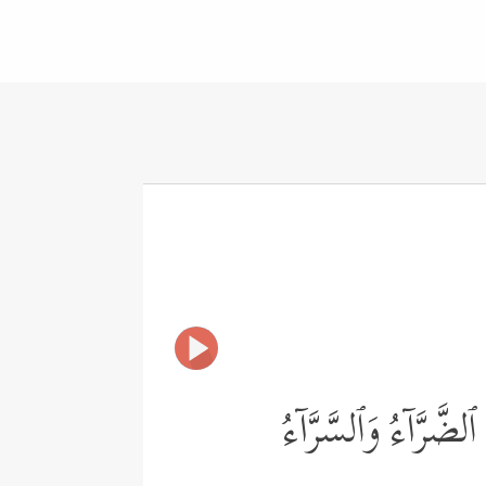
ضَّرَّاۤءُ وَٱلسَّرَّاۤءُ