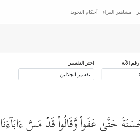
ر
مشاهير القراء
أحكام التجويد
رقم الآية
اختر التفسير
حَسَنَةَ حَتَّىٰ عَفَواْ وَّقَالُواْ قَدۡ مَسَّ ءَابَاۤءَنَا ٱل