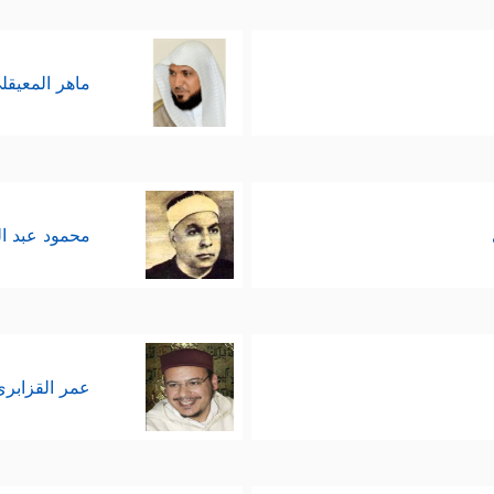
ماهر المعيقل
محمود عبد ا
عمر القزابري