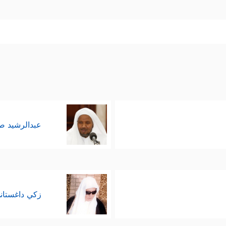
عبدالرشيد 
زكي داغستان