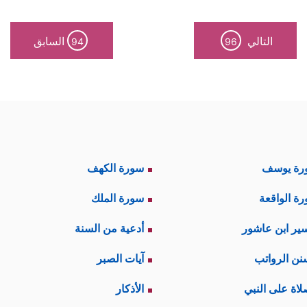
التالي
السابق
94
96
رة يوسف
سورة الكهف
ة الواقعة
سورة الملك
ير ابن عاشور
أدعية من السنة
نن الرواتب
آيات الصبر
لاة على النبي
الأذكار