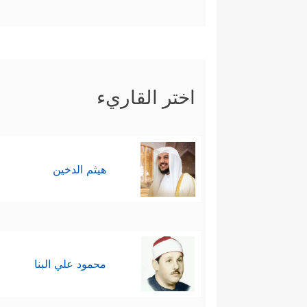
اختر القاريء
هيثم الدخين
محمود علي البنا