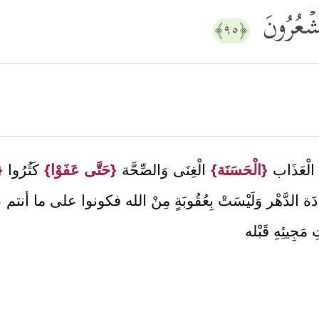
َشۡعُرُونَ
﴿٩٥﴾
لْعَذَاب
{الْحَسَنَة}
الْغِنَى وَالصِّحَّة
{حَتَّى عَفَوْا}
كَثُرُوا
{
 عَادَة الدَّهْر وَلَيْسَتْ بِعُقُوبَةٍ مِنْ الله فكونوا على ما أ
 مَجِيئِهِ قَبْله