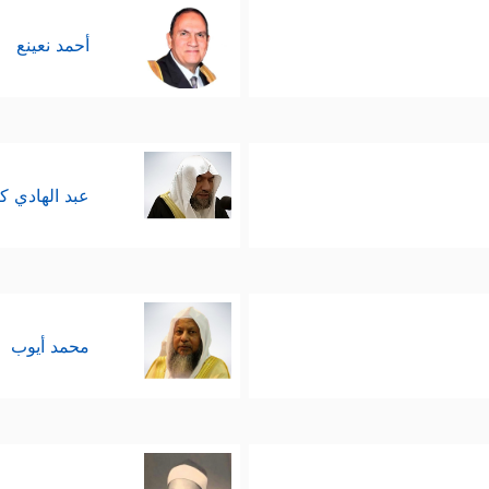
أحمد نعينع
عبد الهادي ك
محمد أيوب