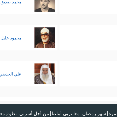
محمد صديق 
محمود خليل 
علي الحذيفي
عمرة
شهر رمضان
معا نربي أبناءنا
من أجل أسرتي
تطوع معن