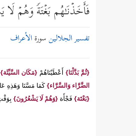
فَأَخَذۡنَـٰهُم بَغۡتَةࣰ وَهُمۡ لَا ی
تفسير الجلالين
سورة
الأعراف
{ثُمَّ بَدَّلْنَا}
أَعْطَيْنَاهُمْ
{مَكَان السَّيِّئَة}
ا
الضَّرَّاء وَالسَّرَّاء}
كَمَا مَسَّنَا وَهَذِهِ
{بَغْتَة}
فَجْأَة
{وَهُمْ لَا يَشْعُرُونَ}
بِوَقْتِ