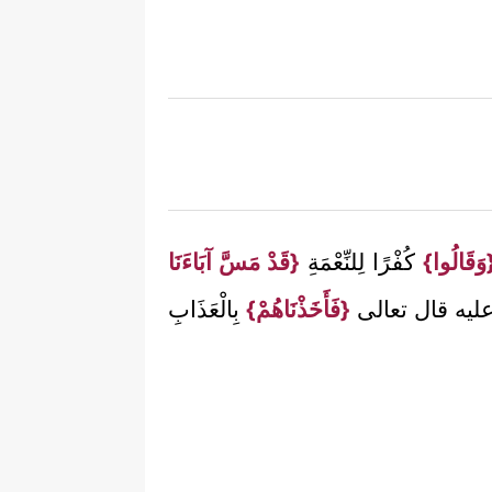
وَقَالُوا}
كُفْرًا لِلنِّعْمَةِ
{قَدْ مَسَّ آبَاءَنَا
نتم عليه قال تعالى
{فَأَخَذْنَاهُمْ}
بِالْعَذَابِ