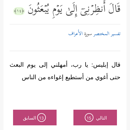
قَالَ أَنظِرۡنِیۤ إِلَىٰ یَوۡمِ یُبۡعَثُونَ
﴿١٤﴾
تفسير المختصر
سورة
الأعراف
قال إبليس: يا رب، أمهلني إلى يوم البعث
حتى أغوي من أستطيع إغواءه من الناس
التالي
السابق
13
15