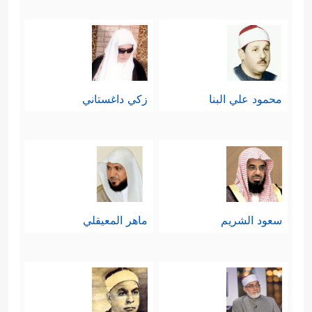
محمود علي البنا
زكي داغستاني
سعود الشريم
ماهر المعيقلي