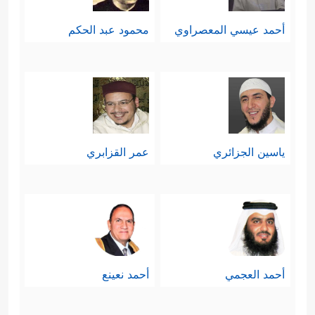
أحمد عيسي المعصراوي
محمود عبد الحكم
ياسين الجزائري
عمر القزابري
أحمد العجمي
أحمد نعينع