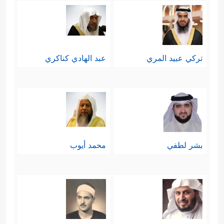
تركي عبيد المري
عبد الهادي كناكري
بشر لطفي
محمد أيوب