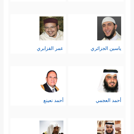
ياسين الجزائري
عمر القزابري
أحمد العجمي
أحمد نعينع