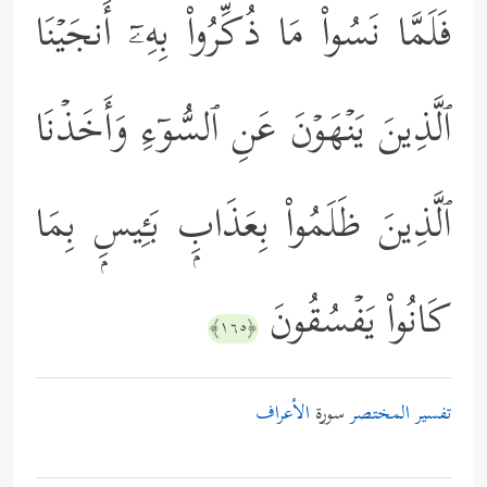
فَلَمَّا نَسُواْ مَا ذُكِّرُواْ بِهِۦۤ أَنجَیۡنَا
ٱلَّذِینَ یَنۡهَوۡنَ عَنِ ٱلسُّوۤءِ وَأَخَذۡنَا
ٱلَّذِینَ ظَلَمُواْ بِعَذَابِۭ بَـِٔیسِۭ بِمَا
كَانُواْ یَفۡسُقُونَ
﴿١٦٥﴾
تفسير المختصر
سورة
الأعراف