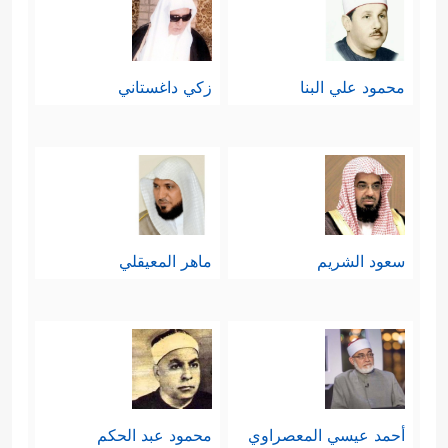
محمود علي البنا
زكي داغستاني
سعود الشريم
ماهر المعيقلي
أحمد عيسي المعصراوي
محمود عبد الحكم