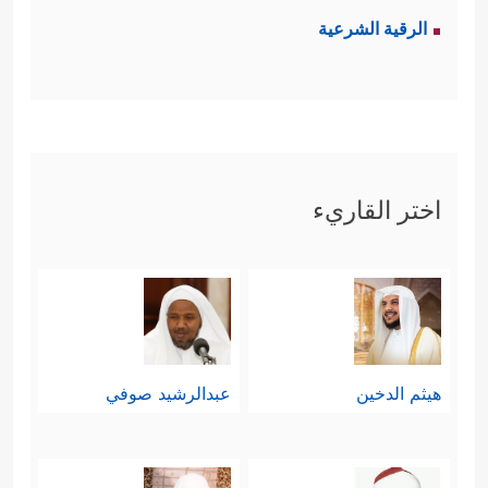
الرقية الشرعية
اختر القاريء
هيثم الدخين
عبدالرشيد صوفي