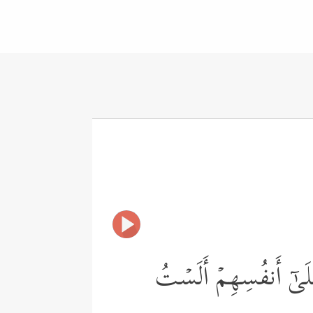
َلَىٰۤ أَنفُسِهِمۡ أَلَسۡتُ