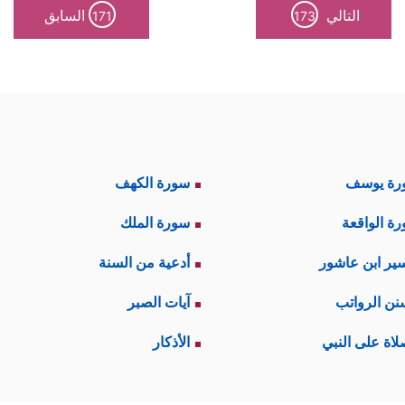
التالي
السابق
171
173
رة يوسف
سورة الكهف
ة الواقعة
سورة الملك
ير ابن عاشور
أدعية من السنة
نن الرواتب
آيات الصبر
لاة على النبي
الأذكار