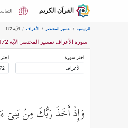
القرآن الكريم
التفاسي
الرئيسية
تفسير المختصر
الأعراف
الآية 172
سورة الأعراف تفسير المختصر الآية 172
اختر سورة
اختر 
وَإِذۡ أَخَذَ رَبُّكَ مِنۢ بَنِیۤ ءَ