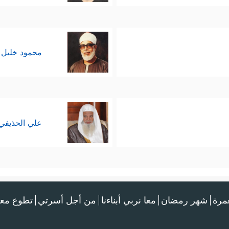
محمود خليل 
علي الحذيفي
عمرة
شهر رمضان
معا نربي أبناءنا
من أجل أسرتي
تطوع معن