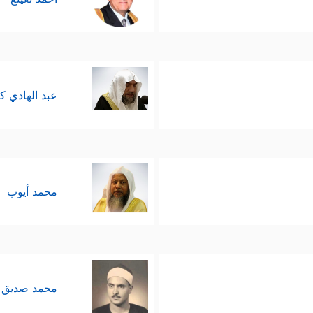
عبد الهادي ك
محمد أيوب
محمد صديق 