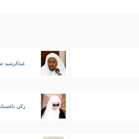
عبدالرشيد 
زكي داغستان