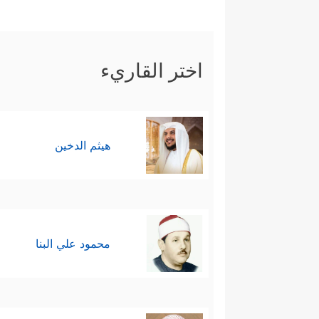
اختر القاريء
هيثم الدخين
محمود علي البنا