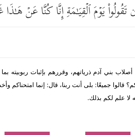
َن تَقُولُواْ یَوۡمَ ٱلۡقِیَـٰمَةِ إِنَّا كُنَّا عَنۡ هَـٰذَا 
صلاب بني آدم ذرياتهم، وقررهم بإثبات ربوبيته بما
؟ قالوا جميعًا: بلى أنت ربنا، قال: إنما امتحناكم وأخذ
ه لا علم لكم بذلك.