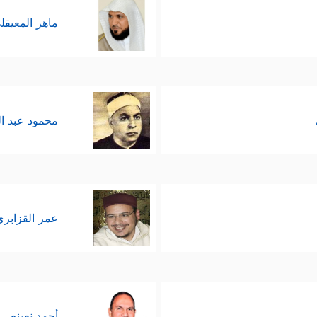
ماهر المعيقل
محمود عبد ا
عمر القزابري
أحمد نعينع