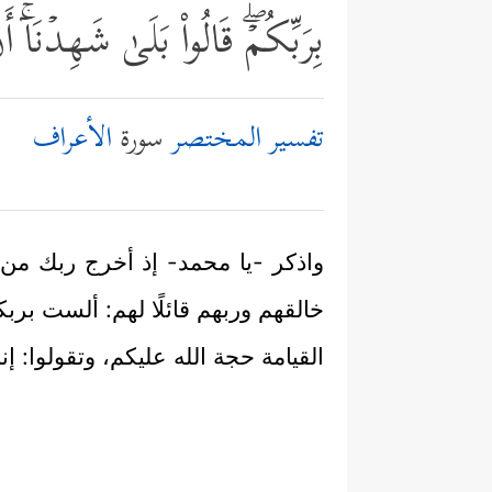
بِرَبِّكُمۡۖ قَالُواْ بَلَىٰ شَهِدۡنَاۤۚ أ
تفسير المختصر
سورة
الأعراف
واذكر -يا محمد- إذ أخرج ربك من أ
خالقهم وربهم قائلًا لهم: ألست بربكم
القيامة حجة الله عليكم، وتقولوا: إن