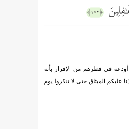
غَـٰفِلِینَ
﴿١٧٢﴾
 أودعه في فطرهم من الإقرار بأنه
نا عليكم الميثاق حتى لا تنكروا يوم