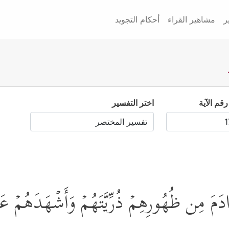
ر
مشاهير القراء
أحكام التجويد
رقم الآية
اختر التفسير
ادَمَ مِن ظُهُورِهِمۡ ذُرِّیَّتَهُمۡ وَأَشۡهَدَهُمۡ ع