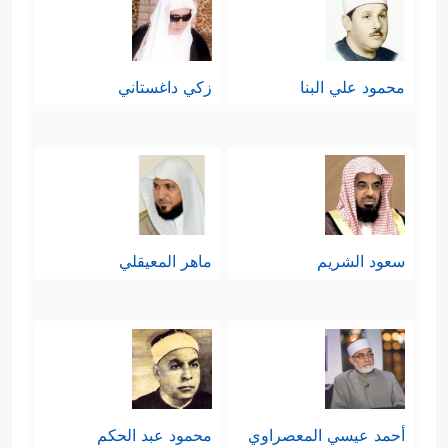
محمود علي البنا
زكي داغستاني
سعود الشريم
ماهر المعيقلي
أحمد عيسي المعصراوي
محمود عبد الحكم