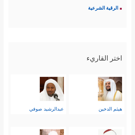
الرقية الشرعية
اختر القاريء
هيثم الدخين
عبدالرشيد صوفي