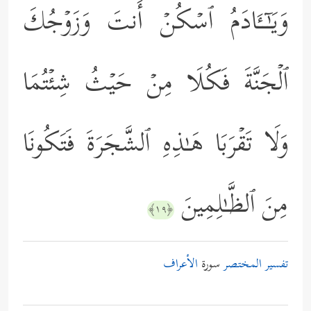
وَیَـٰۤــَٔادَمُ ٱسۡكُنۡ أَنتَ وَزَوۡجُكَ
ٱلۡجَنَّةَ فَكُلَا مِنۡ حَیۡثُ شِئۡتُمَا
وَلَا تَقۡرَبَا هَـٰذِهِ ٱلشَّجَرَةَ فَتَكُونَا
مِنَ ٱلظَّـٰلِمِینَ
﴿١٩﴾
تفسير المختصر
سورة
الأعراف