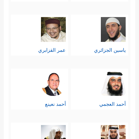
ياسين الجزائري
عمر القزابري
أحمد العجمي
أحمد نعينع