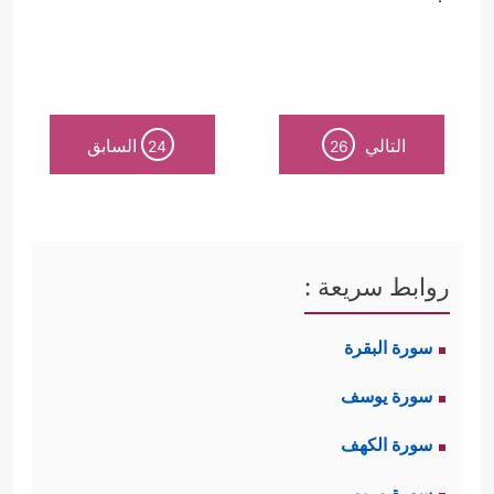
التالي
السابق
24
26
روابط سريعة :
سورة البقرة
سورة يوسف
سورة الكهف
سورة مريم