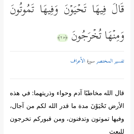
قَالَ فِیهَا تَحۡیَوۡنَ وَفِیهَا تَمُوتُونَ
وَمِنۡهَا تُخۡرَجُونَ
﴿٢٥﴾
تفسير المختصر
سورة
الأعراف
قال الله مخاطبًا آدم وحواء وذريتهما: في هذه
الأرض تَحْيَوْنَ مدة ما قدر الله لكم من آجال،
وفيها تموتون وتدفنون، ومن قبوركم تخرجون
للبعث