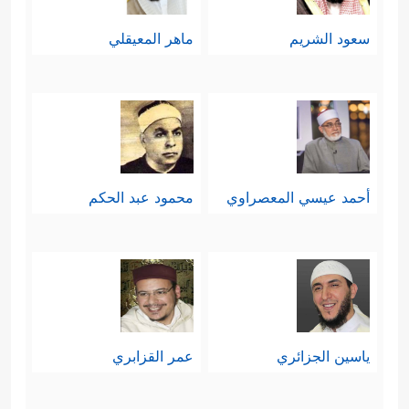
سعود الشريم
ماهر المعيقلي
أحمد عيسي المعصراوي
محمود عبد الحكم
ياسين الجزائري
عمر القزابري