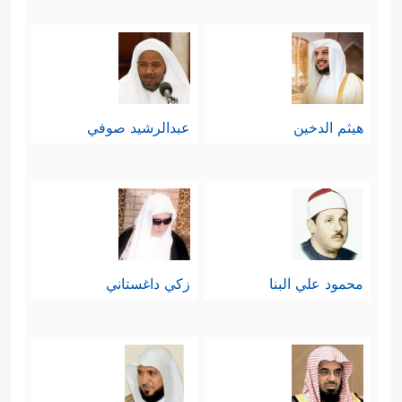
هيثم الدخين
عبدالرشيد صوفي
محمود علي البنا
زكي داغستاني