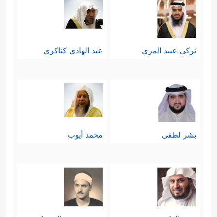
تركي عبيد المري
عبد الهادي كناكري
بشر لطفي
محمد أيوب