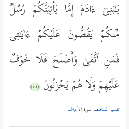
یَـٰبَنِیۤ ءَادَمَ إِمَّا یَأۡتِیَنَّكُمۡ رُسُلࣱ
مِّنكُمۡ یَقُصُّونَ عَلَیۡكُمۡ ءَایَـٰتِی
فَمَنِ ٱتَّقَىٰ وَأَصۡلَحَ فَلَا خَوۡفٌ
عَلَیۡهِمۡ وَلَا هُمۡ یَحۡزَنُونَ
﴿٣٥﴾
تفسير المختصر
سورة
الأعراف