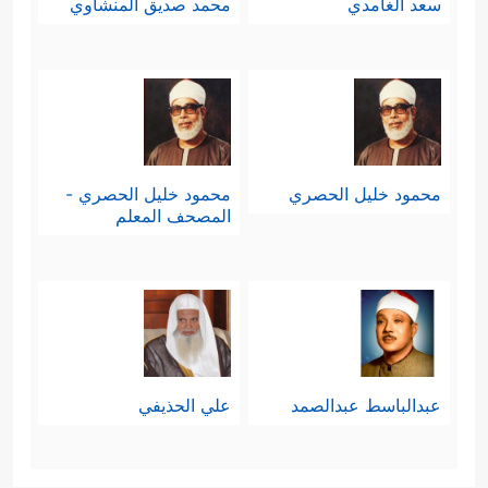
سعد الغامدي
محمد صديق المنشاوي
محمود خليل الحصري
محمود خليل الحصري -
المصحف المعلم
عبدالباسط عبدالصمد
علي الحذيفي