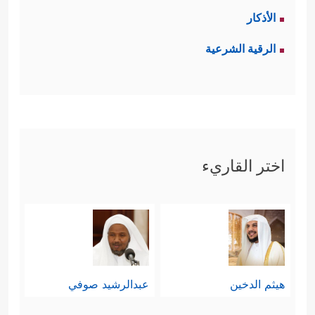
الأذكار
الرقية الشرعية
اختر القاريء
هيثم الدخين
عبدالرشيد صوفي