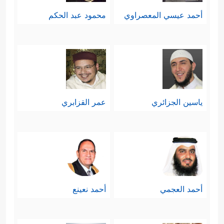
أحمد عيسي المعصراوي
محمود عبد الحكم
ياسين الجزائري
عمر القزابري
أحمد العجمي
أحمد نعينع