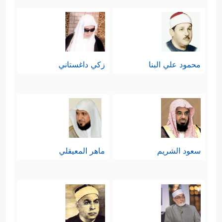
محمود علي البنا
زكي داغستاني
سعود الشريم
ماهر المعيقلي