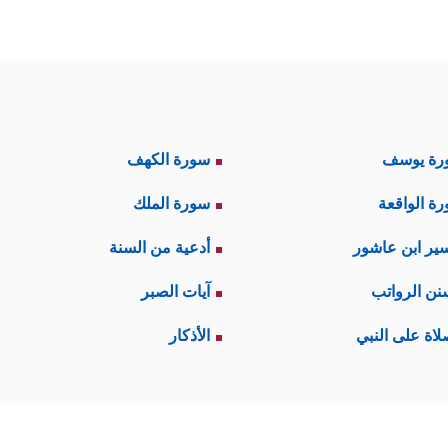
رة يوسف
سورة الكهف
ة الواقعة
سورة الملك
ير ابن عاشور
أدعية من السنة
نن الرواتب
آيات الصبر
لاة على النبي
الأذكار