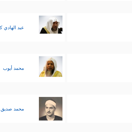
عبد الهادي ك
محمد أيوب
محمد صديق 