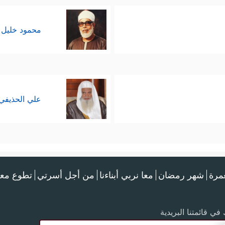
محمود خليل 
علي الحذيفي
عمرة
شهر رمضان
معا نربي أبناءنا
من أجل أسرتي
تطوع معن
في قائمتنا البريدية