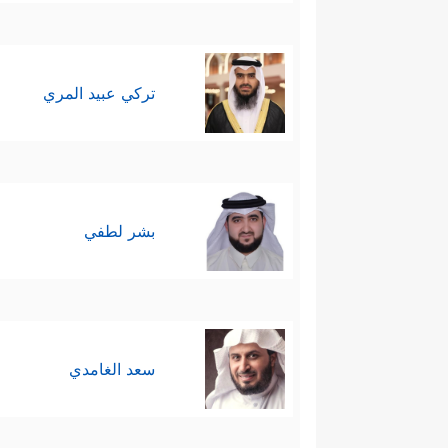
تركي عبيد المري
بشر لطفي
سعد الغامدي