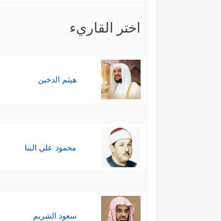
اختر القاريء
هيثم الدخين
محمود علي البنا
سعود الشريم