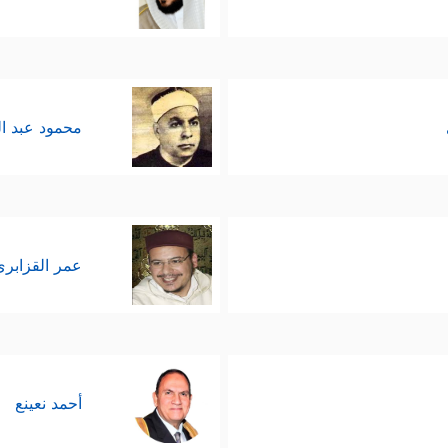
محمود عبد ا
عمر القزابري
أحمد نعينع