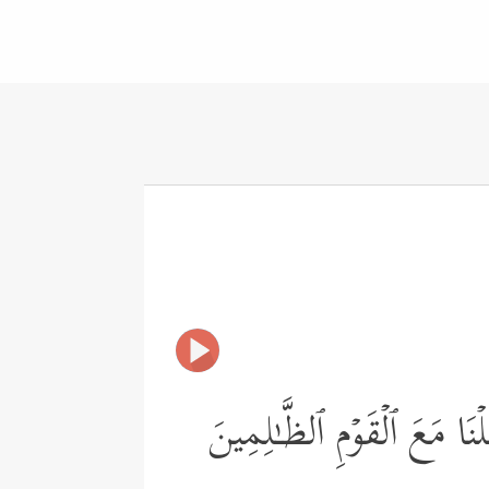
َا مَعَ ٱلۡقَوۡمِ ٱلظَّـٰلِمِینَ