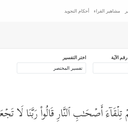
ر
مشاهير القراء
أحكام التجويد
رقم الآية
اختر التفسير
قَاۤءَ أَصۡحَـٰبِ ٱلنَّارِ قَالُواْ رَبَّنَا لَا تَجۡعَلۡن