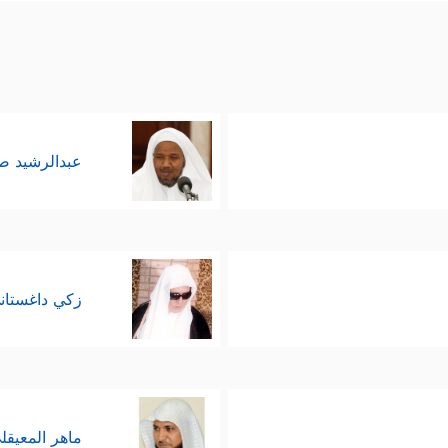
عبدالرشيد 
زكي داغستان
ماهر المعيقل