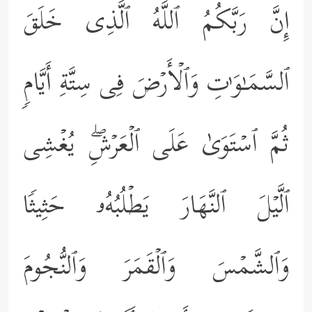
إِنَّ رَبَّكُمُ ٱللَّهُ ٱلَّذِی خَلَقَ
ٱلسَّمَـٰوَ ٰ⁠تِ وَٱلۡأَرۡضَ فِی سِتَّةِ أَیَّامࣲ
ثُمَّ ٱسۡتَوَىٰ عَلَى ٱلۡعَرۡشِۖ یُغۡشِی
ٱلَّیۡلَ ٱلنَّهَارَ یَطۡلُبُهُۥ حَثِیثࣰا
وَٱلشَّمۡسَ وَٱلۡقَمَرَ وَٱلنُّجُومَ