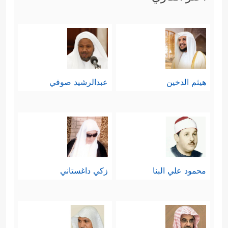
هيثم الدخين
عبدالرشيد صوفي
محمود علي البنا
زكي داغستاني