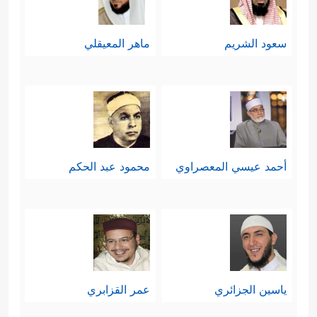
سعود الشريم
ماهر المعيقلي
أحمد عيسي المعصراوي
محمود عبد الحكم
ياسين الجزائري
عمر القزابري