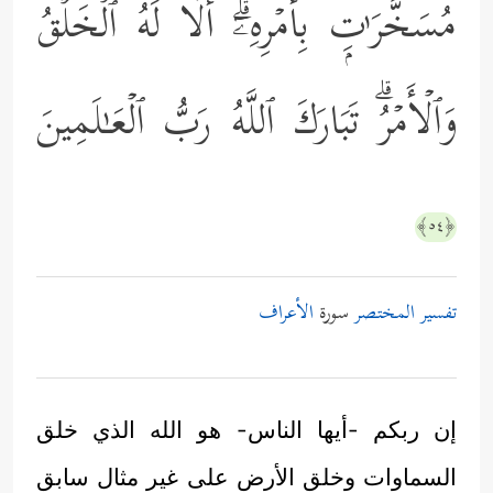
مُسَخَّرَ ٰ⁠تِۭ بِأَمۡرِهِۦۤۗ أَلَا لَهُ ٱلۡخَلۡقُ
وَٱلۡأَمۡرُۗ تَبَارَكَ ٱللَّهُ رَبُّ ٱلۡعَـٰلَمِینَ
﴿٥٤﴾
تفسير المختصر
سورة
الأعراف
إن ربكم -أيها الناس- هو الله الذي خلق
السماوات وخلق الأرض على غير مثال سابق