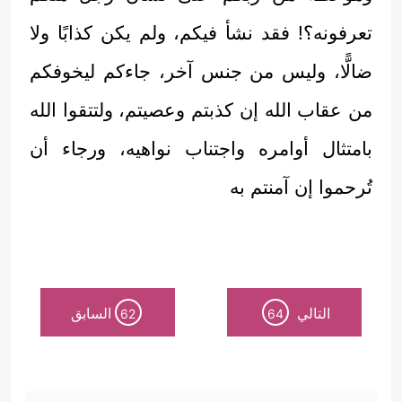
تعرفونه؟! فقد نشأ فيكم، ولم يكن كذابًا ولا
ضالًّا، وليس من جنس آخر، جاءكم ليخوفكم
من عقاب الله إن كذبتم وعصيتم، ولتتقوا الله
بامتثال أوامره واجتناب نواهيه، ورجاء أن
تُرحموا إن آمنتم به
التالي
السابق
62
64