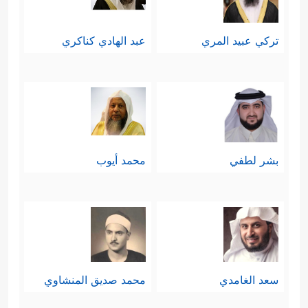
تركي عبيد المري
عبد الهادي كناكري
بشر لطفي
محمد أيوب
سعد الغامدي
محمد صديق المنشاوي