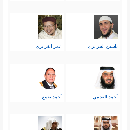
ياسين الجزائري
عمر القزابري
أحمد العجمي
أحمد نعينع