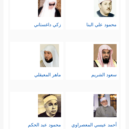
محمود علي البنا
زكي داغستاني
سعود الشريم
ماهر المعيقلي
أحمد عيسي المعصراوي
محمود عبد الحكم