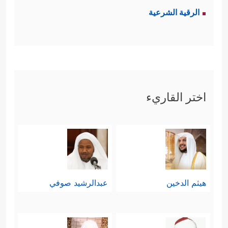
الرقية الشرعية
اختر القاريء
هيثم الدخين
عبدالرشيد صوفي