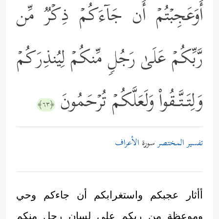
أَوَعَجِبۡتُمۡ أَن جَاۤءَكُمۡ ذِكۡرࣱ مِّن
رَّبِّكُمۡ عَلَىٰ رَجُلࣲ مِّنكُمۡ لِیُنذِرَكُمۡ
وَلِتَـتَّـقُواْ وَلَعَلَّكُمۡ تُرۡحَمُونَ
﴿٦٣﴾
تفسير المختصر
سورة
الأعراف
أأثار عجبكم واستغرابكم أن جاءكم وحي
وموعظة من ربكم على لسان رجل منكم