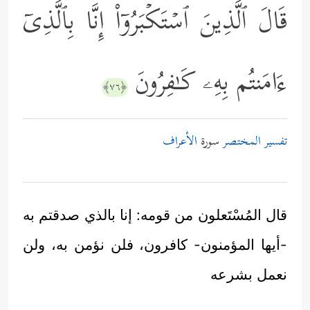
قَالَ ٱلَّذِینَ ٱسۡتَكۡبَرُوۤاْ إِنَّا بِٱلَّذِیۤ
ءَامَنتُم بِهِۦ كَـٰفِرُونَ
﴿٧٦﴾
تفسير المختصر
سورة
الأعراف
قال المُسْتَعلون من قومه: إنا بالذي صدقتم به
-أيها المؤمنون- كافرون، فلن نؤمن به، ولن
نعمل بشرعه