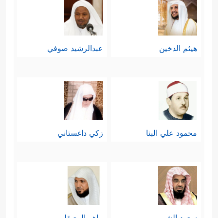
هيثم الدخين
عبدالرشيد صوفي
محمود علي البنا
زكي داغستاني
سعود الشريم
ماهر المعيقلي