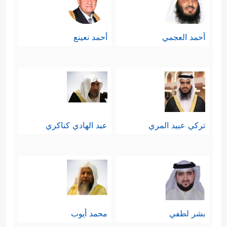
أحمد العجمي
أحمد نعينع
تركي عبيد المري
عبد الهادي كناكري
بشر لطفي
محمد أيوب