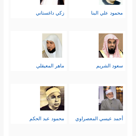
محمود علي البنا
زكي داغستاني
سعود الشريم
ماهر المعيقلي
أحمد عيسي المعصراوي
محمود عبد الحكم