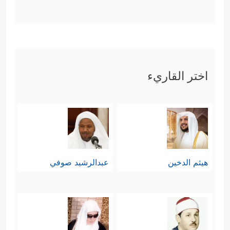
اختر القاريء
هيثم الدخين
عبدالرشيد صوفي