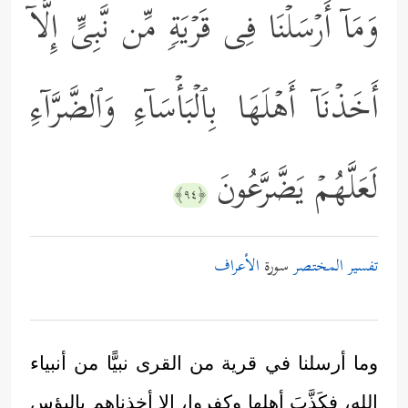
وَمَاۤ أَرۡسَلۡنَا فِی قَرۡیَةࣲ مِّن نَّبِیٍّ إِلَّاۤ
أَخَذۡنَاۤ أَهۡلَهَا بِٱلۡبَأۡسَاۤءِ وَٱلضَّرَّاۤءِ
لَعَلَّهُمۡ یَضَّرَّعُونَ
﴿٩٤﴾
تفسير المختصر
سورة
الأعراف
وما أرسلنا في قرية من القرى نبيًّا من أنبياء
الله، فكَذَّبَ أهلها وكفروا، إلا أخذناهم بالبؤس