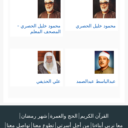
محمود خليل الحصري
محمود خليل الحصري -
المصحف المعلم
عبدالباسط عبدالصمد
علي الحذيفي
القرآن الكريم
الحج والعمرة
شهر رمضان
معا نربي أبناءنا
من أجل أسرتي
تطوع معنا
تواصل معنا