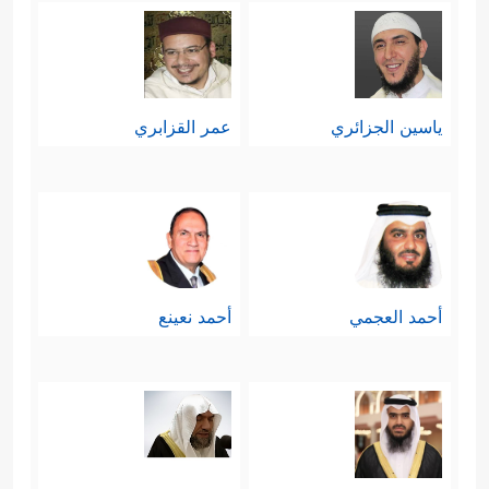
ياسين الجزائري
عمر القزابري
أحمد العجمي
أحمد نعينع