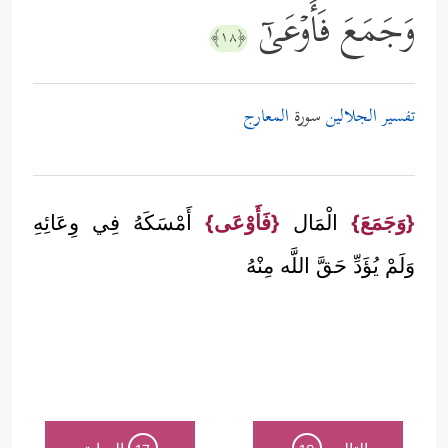
وَجَمَعَ فَأَوۡعَىٰۤ
﴿١٨﴾
تفسير الجلالين
سورة
المعارج
{وَجَمَعَ}
الْمَال
{فَأَوْعَى}
أَمْسَكَهُ فِي وِعَائِهِ
وَلَمْ يُؤَدِّ حَقَّ اللَّه مِنْهُ