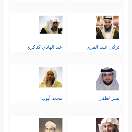
تركي عبيد المري
عبد الهادي كناكري
بشر لطفي
محمد أيوب