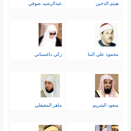
هيثم الدخين
عبدالرشيد صوفي
محمود علي البنا
زكي داغستاني
سعود الشريم
ماهر المعيقلي