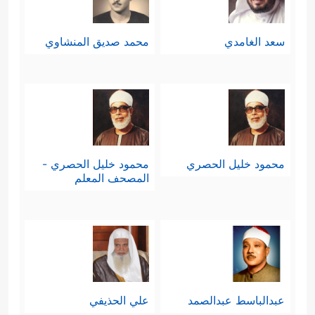
سعد الغامدي
محمد صديق المنشاوي
محمود خليل الحصري
محمود خليل الحصري -
المصحف المعلم
عبدالباسط عبدالصمد
علي الحذيفي