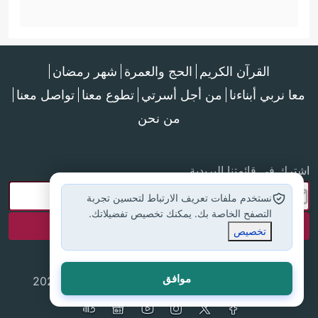
القرآن الكريم
الحج والعمرة
شهر رمضان
معا نربي أبناءنا
من أجل أسرتي
تطوع معنا
تواصل معنا
من نحن
اشترك في قائمتنا البريدية
نستخدم ملفات تعريف الارتباط لتحسين تجربة
التصفح الخاصة بك. يمكنك تخصيص تفضيلاتك.
تخصيص
موافق
جميع الحقوق محفوظة لموقع إسلام أون لاين © 2025