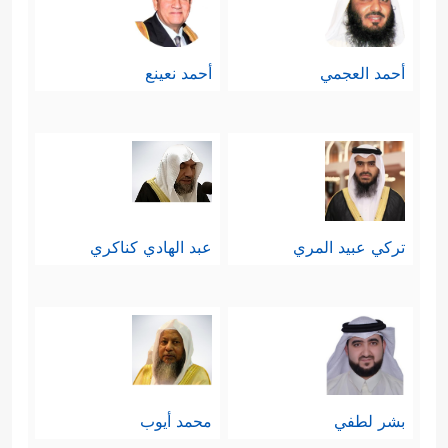
أحمد العجمي
أحمد نعينع
تركي عبيد المري
عبد الهادي كناكري
بشر لطفي
محمد أيوب