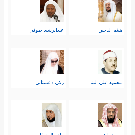
هيثم الدخين
عبدالرشيد صوفي
محمود علي البنا
زكي داغستاني
سعود الشريم
ماهر المعيقلي