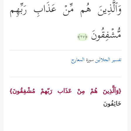
وَٱلَّذِینَ هُم مِّنۡ عَذَابِ رَبِّهِم
مُّشۡفِقُونَ
﴿٢٧﴾
تفسير الجلالين
سورة
المعارج
{وَاَلَّذِينَ هُمْ مِنْ عَذَاب رَبّهمْ مُشْفِقُونَ}
خَائِفُونَ