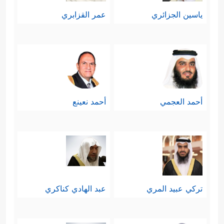
ياسين الجزائري
عمر القزابري
أحمد العجمي
أحمد نعينع
تركي عبيد المري
عبد الهادي كناكري