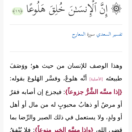
۞ إِنَّ ٱلۡإِنسَـٰنَ خُلِقَ هَلُوعًا
﴿١٩﴾
تفسير السعدي
سورة
المعارج
وهذا الوصف للإنسان من حيث هو؛ ووَصَفَ
طبيعتَه
أنَّه هلوعٌ، وفسَّر الهَلوعَ بقوله:
[الأصليةَ]
{إذا مسَّه الشَّرُّ جزوعاً}
: فيجزع إن أصابه فقرٌ
أو مرضٌ أو ذهابُ محبوبٍ له من مال أو أهل
أو ولدٍ، ولا يستعمل في ذلك الصبر والرِّضا بما
قضى الله،
{وإذا مسَّه الخير منوعاً}
: فلا يُنْفِقُ