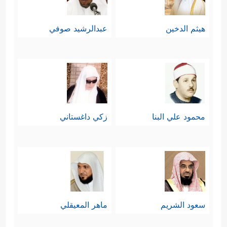
هيثم الدخين
عبدالرشيد صوفي
محمود علي البنا
زكي داغستاني
سعود الشريم
ماهر المعيقلي