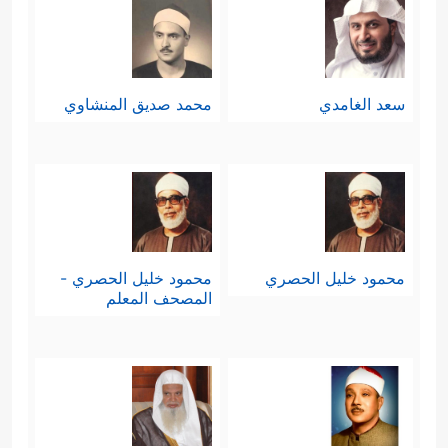
سعد الغامدي
محمد صديق المنشاوي
محمود خليل الحصري
محمود خليل الحصري -
المصحف المعلم