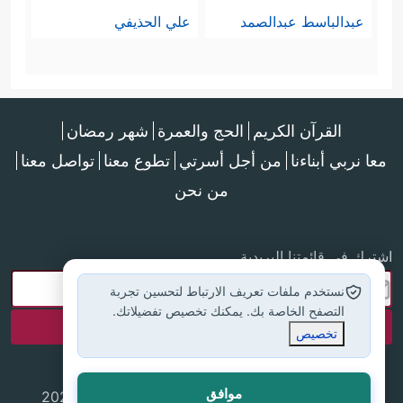
عبدالباسط عبدالصمد
علي الحذيفي
القرآن الكريم
الحج والعمرة
شهر رمضان
معا نربي أبناءنا
من أجل أسرتي
تطوع معنا
تواصل معنا
من نحن
اشترك في قائمتنا البريدية
نستخدم ملفات تعريف الارتباط لتحسين تجربة
التصفح الخاصة بك. يمكنك تخصيص تفضيلاتك.
تخصيص
موافق
جميع الحقوق محفوظة لموقع إسلام أون لاين © 2025