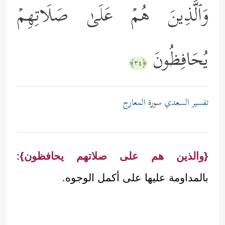
وَٱلَّذِینَ هُمۡ عَلَىٰ صَلَاتِهِمۡ
یُحَافِظُونَ
﴿٣٤﴾
تفسير السعدي
سورة
المعارج
{والذين هم على صلاتهم يحافظون}
:
بالمداومة عليها على أكمل الوجوه.