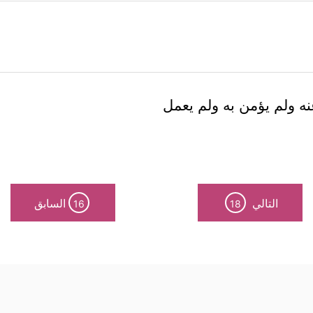
ه ولم يؤمن به ولم يعمل
التالي
السابق
16
18