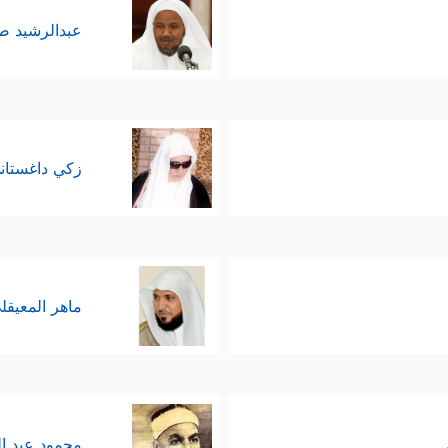
عبدالرشيد 
زكي داغستان
ماهر المعيقل
محمود عبد ا