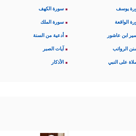
رة يوسف
سورة الكهف
ة الواقعة
سورة الملك
ير ابن عاشور
أدعية من السنة
نن الرواتب
آيات الصبر
لاة على النبي
الأذكار