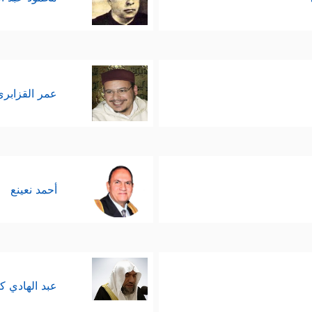
عمر القزابري
أحمد نعينع
عبد الهادي ك