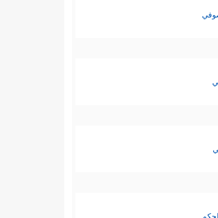
صوفي
ي
ي
لحكم