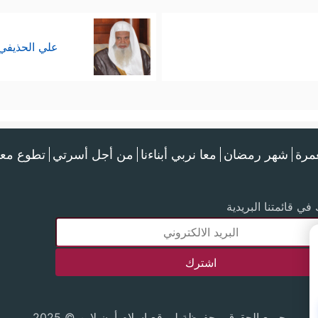
علي الحذيفي
عمرة
شهر رمضان
معا نربي أبناءنا
من أجل أسرتي
تطوع معن
في قائمتنا البريدية
جميع الحقوق محفوظة لموقع إسلام أون لاين © 2025