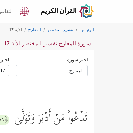
القرآن الكريم
التفاسي
الرئيسية
تفسير المختصر
المعارج
الآية 17
سورة المعارج تفسير المختصر الآية 17
اختر سورة
اختر 
تَدۡعُواْ مَنۡ أَدۡبَرَ وَتَوَلَّىٰ
﴿١٧﴾