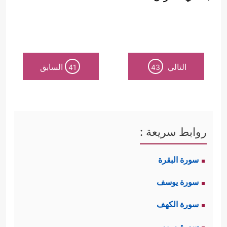
التالي
السابق
41
43
روابط سريعة :
سورة البقرة
سورة يوسف
سورة الكهف
سورة مريم