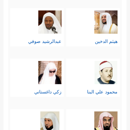
هيثم الدخين
عبدالرشيد صوفي
محمود علي البنا
زكي داغستاني