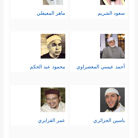
سعود الشريم
ماهر المعيقلي
أحمد عيسي المعصراوي
محمود عبد الحكم
ياسين الجزائري
عمر القزابري