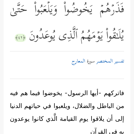
فَذَرۡهُمۡ یَخُوضُواْ وَیَلۡعَبُواْ حَتَّىٰ
یُلَـٰقُواْ یَوۡمَهُمُ ٱلَّذِی یُوعَدُونَ
﴿٤٢﴾
تفسير المختصر
سورة
المعارج
فاتركهم -أيها الرسول- يخوضوا فيما هم فيه
من الباطل والضلال، ويلعبوا في حياتهم الدنيا
إلى أن يلاقوا يوم القيامة الَّذي كانوا يوعدون
به في القرآن