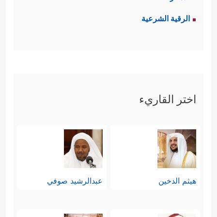
الرقية الشرعية
اختر القاريء
هيثم الدخين
عبدالرشيد صوفي