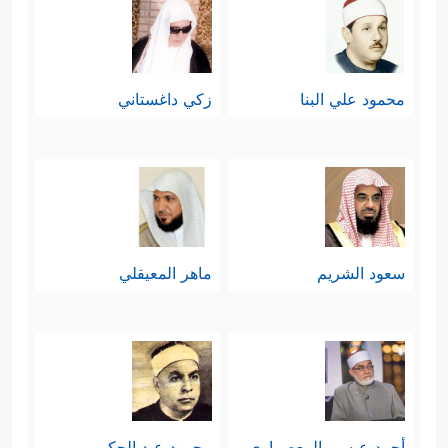
محمود علي البنا
زكي داغستاني
سعود الشريم
ماهر المعيقلي
أحمد عيسي المعصراوي
محمود عبد الحكم