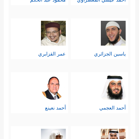
ياسين الجزائري
عمر القزابري
أحمد العجمي
أحمد نعينع