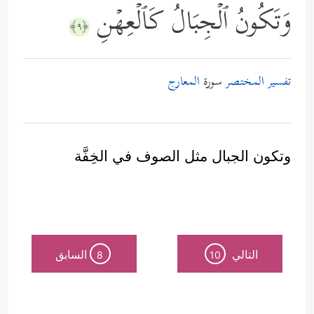
وَتَكُونُ ٱلۡجِبَالُ كَٱلۡعِهۡنِ
﴿٩﴾
تفسير المختصر
سورة
المعارج
وتكون الجبال مثل الصوف في الخِفَّة
التالي
السابق
8
10