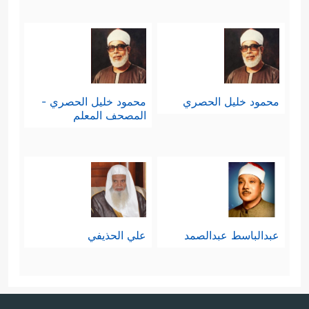
محمود خليل الحصري
محمود خليل الحصري -
المصحف المعلم
عبدالباسط عبدالصمد
علي الحذيفي