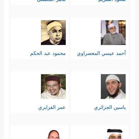
أحمد عيسي المعصراوي
محمود عبد الحكم
ياسين الجزائري
عمر القزابري