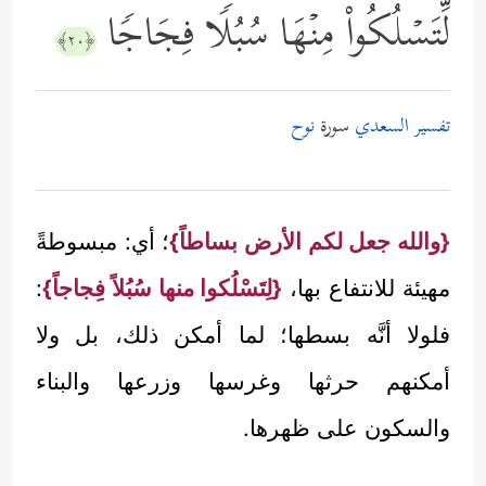
لِّتَسۡلُكُواْ مِنۡهَا سُبُلࣰا فِجَاجࣰا
﴿٢٠﴾
تفسير السعدي
سورة
نوح
{والله جعل لكم الأرض بساطاً}
؛ أي: مبسوطةً
مهيئة للانتفاع بها،
{لِتَسْلُكوا منها سُبُلاً فِجاجاً}
:
فلولا أنَّه بسطها؛ لما أمكن ذلك، بل ولا
أمكنهم حرثها وغرسها وزرعها والبناء
والسكون على ظهرها.