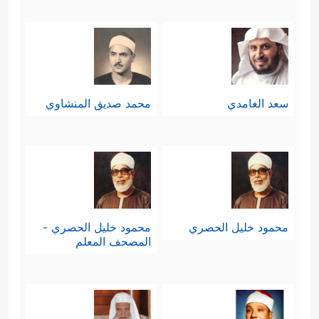
سعد الغامدي
محمد صديق المنشاوي
محمود خليل الحصري
محمود خليل الحصري -
المصحف المعلم