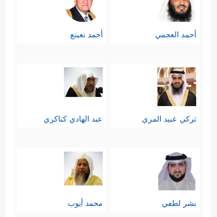
أحمد العجمي
أحمد نعينع
تركي عبيد المري
عبد الهادي كناكري
بشر لطفي
محمد أيوب