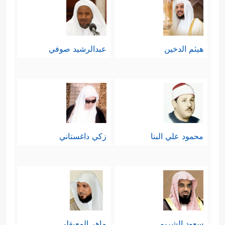
هيثم الدخين
عبدالرشيد صوفي
محمود علي البنا
زكي داغستاني
سعود الشريم
ماهر المعيقلي