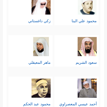
محمود علي البنا
زكي داغستاني
سعود الشريم
ماهر المعيقلي
أحمد عيسي المعصراوي
محمود عبد الحكم