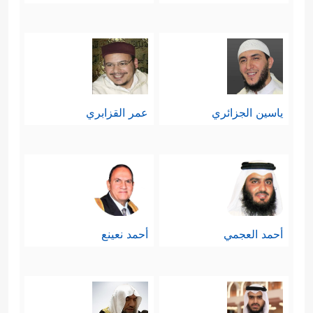
ياسين الجزائري
عمر القزابري
أحمد العجمي
أحمد نعينع