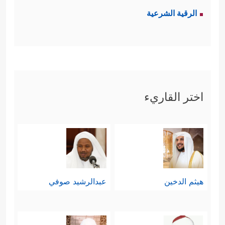
الرقية الشرعية
اختر القاريء
هيثم الدخين
عبدالرشيد صوفي