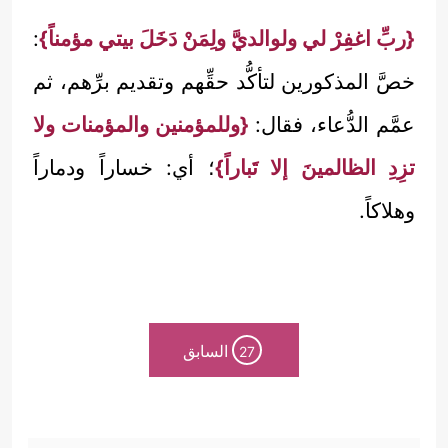
{ربِّ اغفِرْ لي ولوالديَّ ولِمَنْ دَخَلَ بيتي مؤمناً}
:
خصَّ المذكورين لتأكُّد حقِّهم وتقديم برِّهم، ثم
عمَّم الدُّعاء، فقال:
{وللمؤمنين والمؤمنات ولا
تزِدِ الظالمينَ إلا تَباراً}
؛ أي: خساراً ودماراً
وهلاكاً.
السابق
27