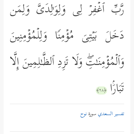
رَّبِّ ٱغۡفِرۡ لِی وَلِوَ ٰ⁠لِدَیَّ وَلِمَن
دَخَلَ بَیۡتِیَ مُؤۡمِنࣰا وَلِلۡمُؤۡمِنِینَ
وَٱلۡمُؤۡمِنَـٰتِۖ وَلَا تَزِدِ ٱلظَّـٰلِمِینَ إِلَّا
تَبَارَۢا
﴿٢٨﴾
تفسير السعدي
سورة
نوح