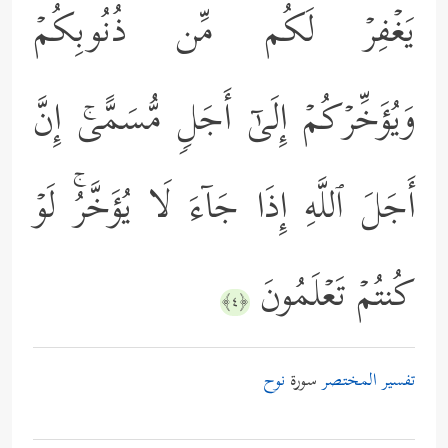
یَغۡفِرۡ لَكُم مِّن ذُنُوبِكُمۡ
وَیُؤَخِّرۡكُمۡ إِلَىٰۤ أَجَلࣲ مُّسَمًّىۚ إِنَّ
أَجَلَ ٱللَّهِ إِذَا جَاۤءَ لَا یُؤَخَّرُۚ لَوۡ
كُنتُمۡ تَعۡلَمُونَ
﴿٤﴾
تفسير المختصر
سورة
نوح