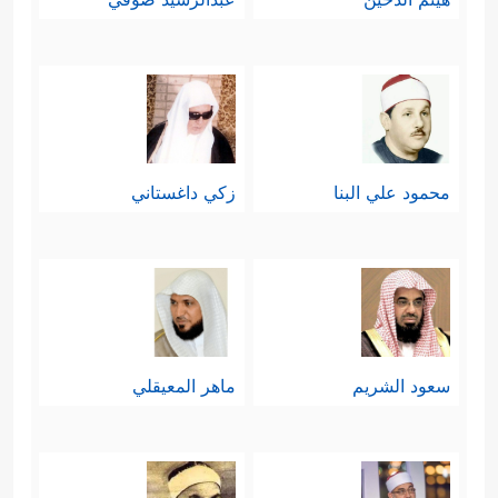
محمود علي البنا
زكي داغستاني
سعود الشريم
ماهر المعيقلي