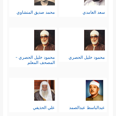
سعد الغامدي
محمد صديق المنشاوي
محمود خليل الحصري
محمود خليل الحصري -
المصحف المعلم
عبدالباسط عبدالصمد
علي الحذيفي