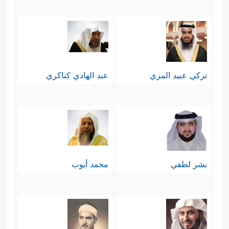
تركي عبيد المري
عبد الهادي كناكري
بشر لطفي
محمد أيوب