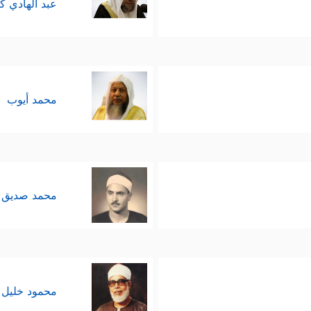
عبد الهادي ك
محمد أيوب
محمد صديق 
محمود خليل 