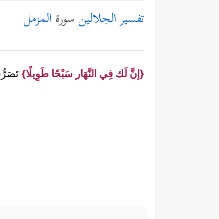
تفسير الجلالين
سورة
المزمل
{إنَّ لَك فِي النَّهَار سَبْحًا طَوِيلًا}
تَصَرُّف