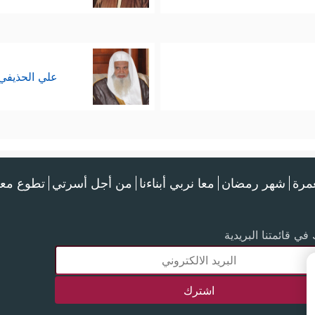
علي الحذيفي
عمرة
شهر رمضان
معا نربي أبناءنا
من أجل أسرتي
تطوع معن
في قائمتنا البريدية