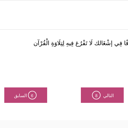
ًا فِي إشْغَالك لَا تَفْرُغ فِيهِ لِتِلَاوَةِ الْقُرْآن
التالي
السابق
6
8