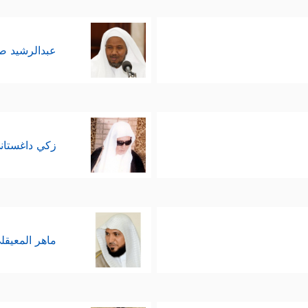
عبدالرشيد 
زكي داغستان
ماهر المعيقل