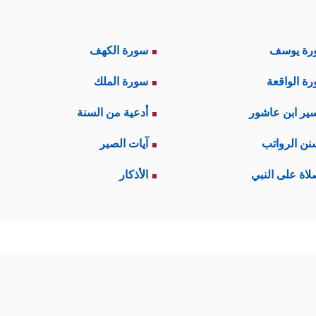
رة يوسف
سورة الكهف
ة الواقعة
سورة الملك
ير ابن عاشور
أدعية من السنة
نن الرواتب
آيات الصبر
لاة على النبي
الأذكار