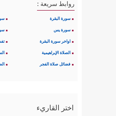
روابط سريعة :
سورة البقرة
سو
سورة يس
سور
اواخر سورة البقرة
تفس
الصلاة الإبراهيمية
الس
فضائل صلاة الفجر
الص
اختر القاريء