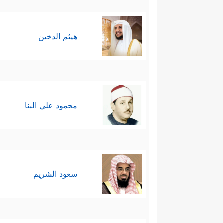
هيثم الدخين
محمود علي البنا
سعود الشريم