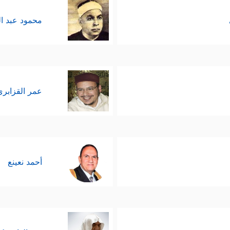
محمود عبد ا
عمر القزابري
أحمد نعينع