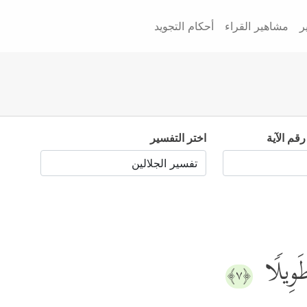
ر
مشاهير القراء
أحكام التجويد
رقم الآية
اختر التفسير
طَوِیلࣰا
﴿٧﴾