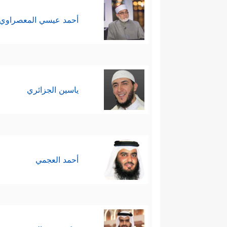
أحمد عيسي المعصراوي
ياسين الجزائري
أحمد العجمي