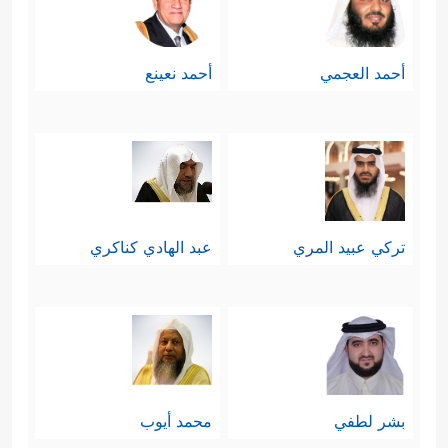
أحمد العجمي
أحمد نعينع
تركي عبيد المري
عبد الهادي كناكري
بشر لطفي
محمد أيوب