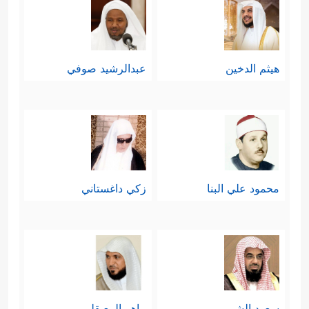
هيثم الدخين
عبدالرشيد صوفي
محمود علي البنا
زكي داغستاني
سعود الشريم
ماهر المعيقلي