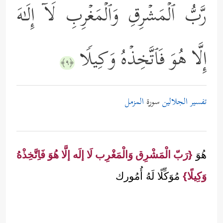
رَّبُّ ٱلۡمَشۡرِقِ وَٱلۡمَغۡرِبِ لَاۤ إِلَـٰهَ
إِلَّا هُوَ فَٱتَّخِذۡهُ وَكِیلࣰا
﴿٩﴾
تفسير الجلالين
سورة
المزمل
هُوَ
{رَبّ الْمَشْرِق وَالْمَغْرِب لَا إلَه إلَّا هُوَ فَاِتَّخِذْهُ
وَكِيلًا}
مُوَكِّلًا لَهُ أُمُورك