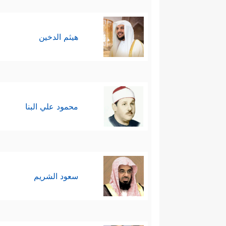
هيثم الدخين
محمود علي البنا
سعود الشريم