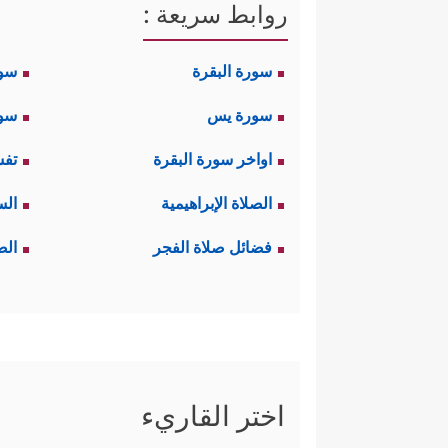
روابط سريعة :
سورة البقرة
سو
سورة يس
سور
اواخر سورة البقرة
تفس
الصلاة الإبراهيمية
الس
فضائل صلاة الفجر
الص
اختر القاريء