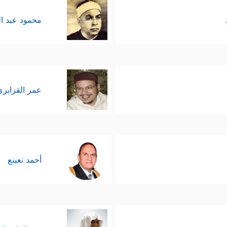
محمود عبد ا
عمر القزابري
أحمد نعينع