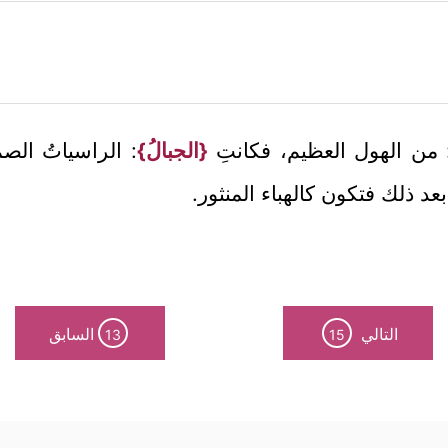
 من الهول العظيم، فكانتِ
{الجبالُ}
: الراسياتُ الصم
ُ بعد ذلك فتكون كالهباء المنثور.
التالي
السابق
13
15