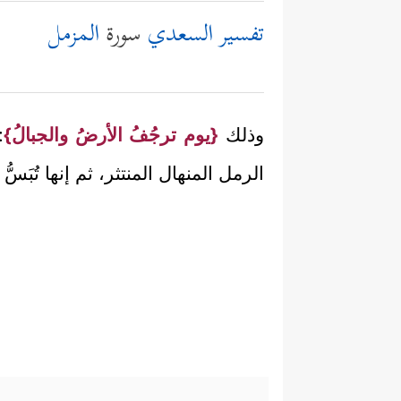
تفسير السعدي
سورة
المزمل
وذلك
{يوم ترجُفُ الأرضُ والجبالُ}
:
الرمل المنهال المنتثر، ثم إنها تُبَسّ