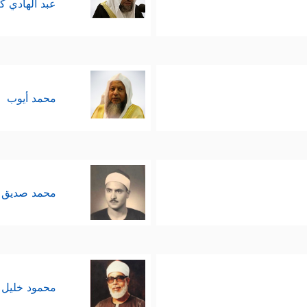
عبد الهادي ك
محمد أيوب
محمد صديق 
محمود خليل 