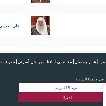
علي الحذيفي
عمرة
شهر رمضان
معا نربي أبناءنا
من أجل أسرتي
تطوع معن
في قائمتنا البريدية