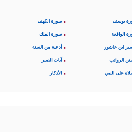
رة يوسف
سورة الكهف
ة الواقعة
سورة الملك
ير ابن عاشور
أدعية من السنة
نن الرواتب
آيات الصبر
لاة على النبي
الأذكار