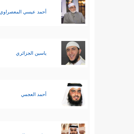
أحمد عيسي المعصراوي
ياسين الجزائري
أحمد العجمي