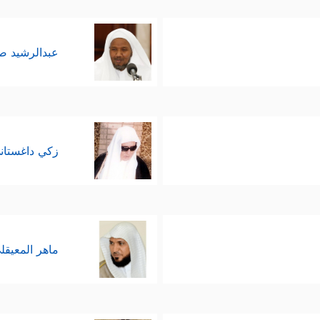
عبدالرشيد 
زكي داغستان
ماهر المعيقل