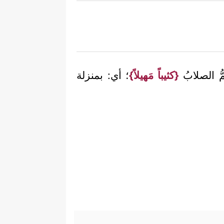
ُّ الصلابُ
{كثيباً مَهيلاً}
؛ أي: بمنزلة