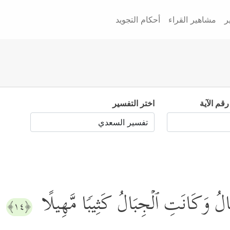
ر
مشاهير القراء
أحكام التجويد
رقم الآية
اختر التفسير
الُ وَكَانَتِ ٱلۡجِبَالُ كَثِیبࣰا مَّهِیلًا
﴿١٤﴾